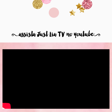
8
assista Just Lia TV no youtube
9