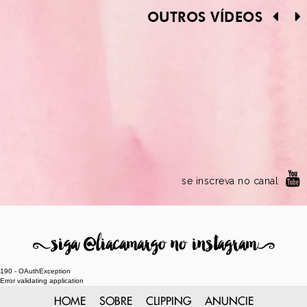
OUTROS VÍDEOS
se inscreva no canal
8
siga @liacamargo no instagram
9
190 - OAuthException
Error validating application
HOME
SOBRE
CLIPPING
ANUNCIE