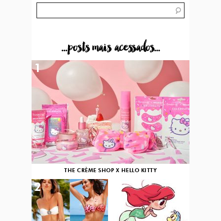
...posts mais acessados...
1
THE CRÈME SHOP X HELLO KITTY
2
3