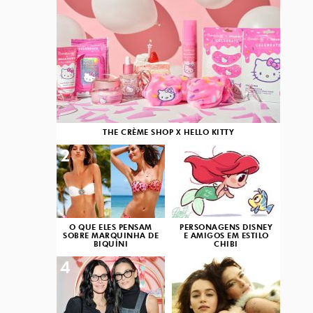
THE CRÈME SHOP X HELLO KITTY
2
3
O QUE ELES PENSAM
PERSONAGENS DISNEY
SOBRE MARQUINHA DE
E AMIGOS EM ESTILO
BIQUÍNI
CHIBI
4
5