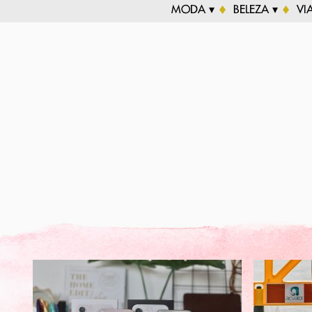
MODA ▾
BELEZA ▾
VI