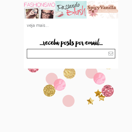
veja mais...
...receba posts por email...