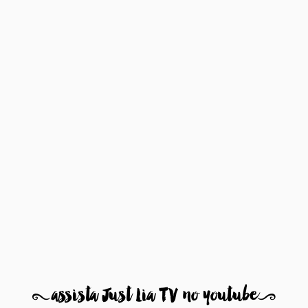
8
assista Just Lia TV no youtube
9