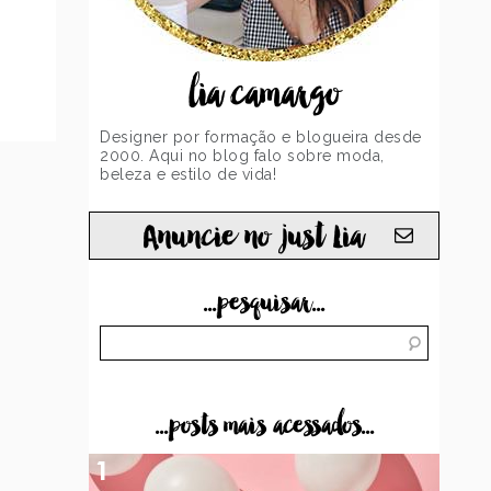
lia camargo
Designer por formação e blogueira desde
2000. Aqui no blog falo sobre moda,
beleza e estilo de vida!
Anuncie no just Lia
...pesquisar...
...posts mais acessados...
1