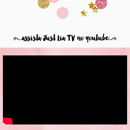
8
assista Just Lia TV no youtube
9