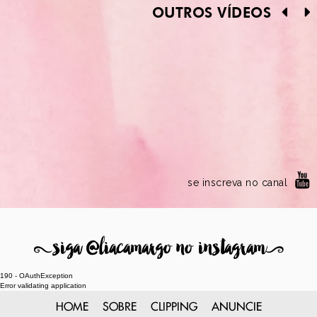
OUTROS VÍDEOS
se inscreva no canal
8
siga @liacamargo no instagram
9
190 - OAuthException
Error validating application
HOME
SOBRE
CLIPPING
ANUNCIE