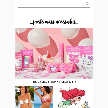
...posts mais acessados...
1
THE CRÈME SHOP X HELLO KITTY
2
3