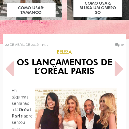
COMO USAR:
COMO USAR:
BLUSA UM OMBRO
TAMANCO
SÓ
22 DE ABRIL DE 2016 - 13:53
16
BELEZA
OS LANÇAMENTOS DE
L’ORÉAL PARIS
Há
algumas
POST ANTERIOR
PRÓXIMO POST
semanas
BATALHA DE CABELO:
COMO USAR: VESTIDO
SOPHIA ABRAHÃO
SUÉTER
a
L’Oréal
Paris
apre
sentou
para a