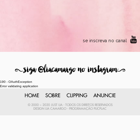
se inscreva no canal
8
siga @liacamargo no instagram
9
190 - OAuthException
Error validating application
HOME
SOBRE
CLIPPING
ANUNCIE
© 2000 ~ 2020 JUST LIA - TODOS OS DIREITOS RESERVADOS
DESIGN
LIA CAMARGO
- PROGRAMAÇÃO
PLICPLAC