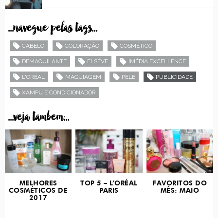
...navegue pelas tags...
CABELO
COLORAÇÃO
COSMÉTICO
DEMAQUILANTE
ELSÈVE
IMÉDIA EXCELLENCE
L'ORÉAL
MAQUIAGEM
PELE
PUBLICIDADE
XAMPU E CONDICIONADOR
...veja tambem...
MELHORES
TOP 5 – L’ORÉAL
FAVORITOS DO
COSMÉTICOS DE
PARIS
MÊS: MAIO
2017