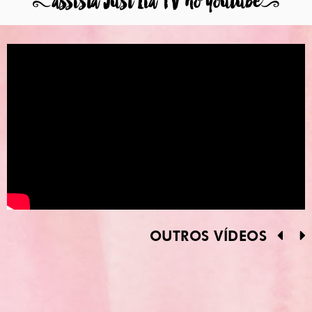
8
assista Just Lia TV no youtube
9
OUTROS VÍDEOS