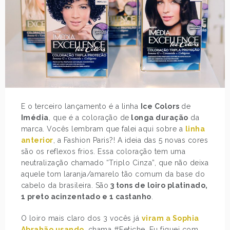
E o terceiro lançamento é a linha
Ice Colors
de
Imédia
, que é a coloração de
longa duração
da
marca. Vocês lembram que falei aqui sobre a
linha
anterior
, a Fashion Paris?! A ideia das 5 novas cores
são os reflexos frios. Essa coloração tem uma
neutralização chamado “Triplo Cinza”, que não deixa
aquele tom laranja/amarelo tão comum da base do
cabelo da brasileira. São
3 tons de loiro platinado,
1 preto acinzentado e 1 castanho
.
O loiro mais claro dos 3 vocês já
viram a Sophia
Abrahão usando
, chama #Fetiche. Eu fiquei com