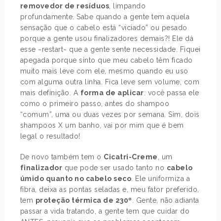
removedor de resíduos
, limpando
profundamente. Sabe quando a gente tem aquela
sensação que o cabelo está “viciado” ou pesado
porque a gente usou finalizadores demais?! Ele dá
esse ~restart~ que a gente sente necessidade. Fiquei
apegada porque sinto que meu cabelo têm ficado
muito mais leve com ele, mesmo quando eu uso
com alguma outra linha. Fica leve sem volume, com
mais definição. A
forma de aplicar
: você passa ele
como o primeiro passo, antes do shampoo
“comum”, uma ou duas vezes por semana. Sim, dois
shampoos X um banho, vai por mim que é bem
legal o resultado!
De novo também tem o
Cicatri-Creme
, um
finalizador
que pode ser usado tanto no
cabelo
úmido quanto no cabelo seco
. Ele uniformiza a
fibra, deixa as pontas seladas e, meu fator preferido,
tem
proteção térmica de 230º
. Gente, não adianta
passar a vida tratando, a gente tem que cuidar do