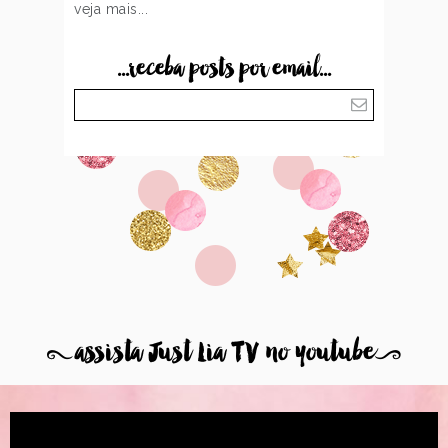
veja mais...
...receba posts por email...
8
assista Just Lia TV no youtube
9