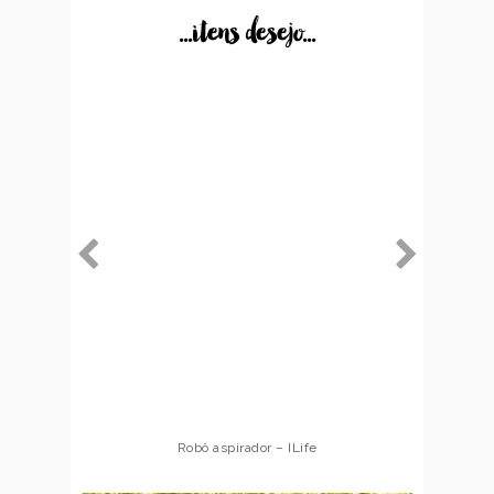
...itens desejo...
Robô aspirador – ILife