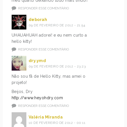
meu quarto deixando tudo mais lindo!!
RESPONDER ESSE COMENTÁRIO
deborah
09 DE FEVEREIRO DE 2012 - 21:54
UHAUAHUAH adorei! e eu nem curto a
hello kitty!
RESPONDER ESSE COMENTÁRIO
dry.ymd
09 DE FEVEREIRO DE 2012 - 23:23
Não sou fã de Hello Kitty, mas amei o
projeto!
Beijos, Dry
http://www.heyohdry.com
RESPONDER ESSE COMENTÁRIO
Valéria Miranda
10 DE FEVEREIRO DE 2012 - 00:11