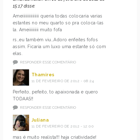
15:17 disse:
Ameiiiiiiiiiiiiiii queria todas colocaria varias
estantes no meu quarto so pra coloca-las
la. Ameiiiiiiiii muito fofa
rs…eu também viu…Adoro enfeites fofos
assim. Ficaria um luxo uma estante só com
elas.
RESPONDER ESSE COMENTÁRIO
Thamires
11 DE FEVEREIRO DE 2012 - 08:24
Perfeito, pefeito, to apaixonada e quero
TODAAS!!
RESPONDER ESSE COMENTÁRIO
Juliana
11 DE FEVEREIRO DE 2012 - 12:00
mas é muito realista!!! haja criatividade!