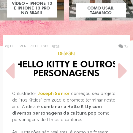
COMO USAR:
TAMANCO
09 DE FEVEREIRO DE 2012 - 15:33
73
DESIGN
HELLO KITTY E OUTROS
PERSONAGENS
O ilustrador
Joseph Senior
começou seu projeto
de “101 Kitties” em 2010 e promete terminar neste
POST ANTERIOR
PRÓXIMO POST
ano. A ideia é
combinar a Hello Kitty com
BATALHA: LINDSAY LOHAN
LOOK DO DIA: MIX DE
ESTAMPAS
diversos personagens da cultura pop
como
personagens de filmes e cantores.
As ilustrações são realistas, é como se fossem