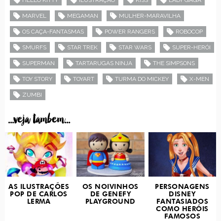
MARVEL
MEGAMAN
MULHER-MARAVILHA
OS CAÇA-FANTASMAS
POWER RANGERS
ROBOCOP
SMURFS
STAR TREK
STAR WARS
SUPER-HERÓI
SUPERMAN
TARTARUGAS NINJA
THE SIMPSONS
TOY STORY
TOYART
TURMA DO MICKEY
X-MEN
ZUMBI
...veja tambem...
AS ILUSTRAÇÕES
OS NOIVINHOS
PERSONAGENS
POP DE CARLOS
DE GENEFY
DISNEY
LERMA
PLAYGROUND
FANTASIADOS
COMO HERÓIS
FAMOSOS