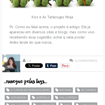
Kiss e As Tartarugas Ninja
Ps: Como eu falei acima, o projeto é antigo. Ele já
apareceu em diversos sites e blogs, mas como vivo
recebendo essa sugestão, achei q valia postar.
Antes tarde do que nunca…
LIA
73
COMENTÁRIOS
...navegue pelas tags...
A TURMA DA MORANGUINHO
BATMAN
DC COMICS
DORAEMON
GARFIELD
HALLOWEEN
HELLO KITTY
ILUSTRAÇÃO
KISS
LADY GAGA