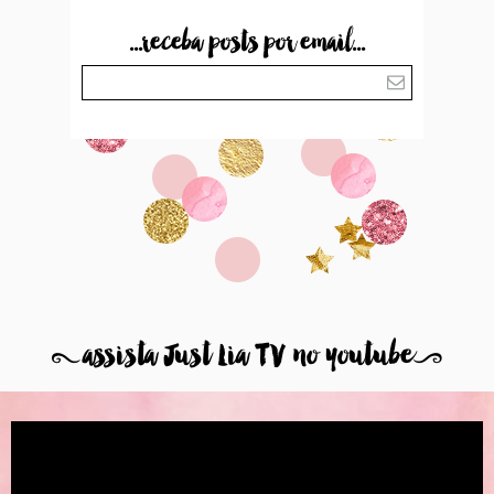
...receba posts por email...
8
assista Just Lia TV no youtube
9