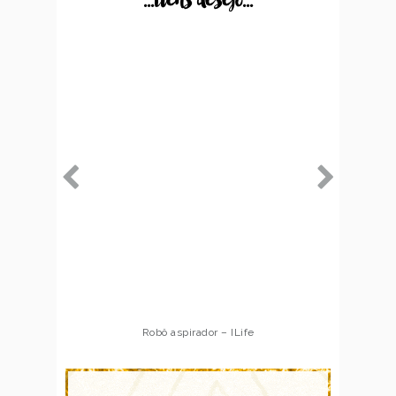
...itens desejo...
Robô aspirador – ILife