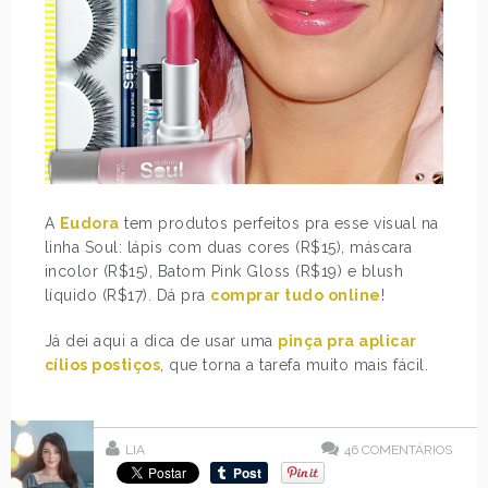
A
Eudora
tem produtos perfeitos pra esse visual na
linha Soul: lápis com duas cores (R$15), máscara
incolor (R$15), Batom Pink Gloss (R$19) e blush
líquido (R$17). Dá pra
comprar tudo online
!
Já dei aqui a dica de usar uma
pinça pra aplicar
cílios postiços
, que torna a tarefa muito mais fácil.
LIA
46
COMENTÁRIOS