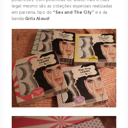
legal mesmo são as coleções especiais realizadas
em parceria, tipo do
“Sex and The City”
e a da
banda
Girls Aloud
!