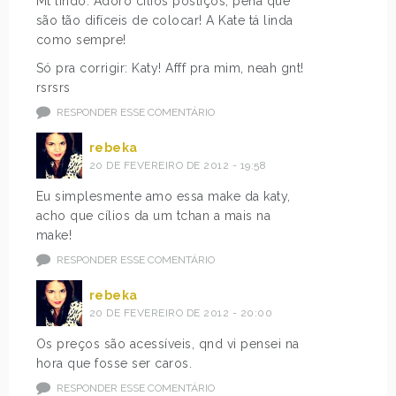
Mt lindo. Adoro cílios postiços, pena que
são tão difíceis de colocar! A Kate tá linda
como sempre!
Só pra corrigir: Katy! Afff pra mim, neah gnt!
rsrsrs
RESPONDER ESSE COMENTÁRIO
rebeka
20 DE FEVEREIRO DE 2012 - 19:58
Eu simplesmente amo essa make da katy,
acho que cílios da um tchan a mais na
make!
RESPONDER ESSE COMENTÁRIO
rebeka
20 DE FEVEREIRO DE 2012 - 20:00
Os preços são acessíveis, qnd vi pensei na
hora que fosse ser caros.
RESPONDER ESSE COMENTÁRIO