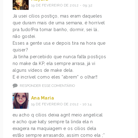
19 DE FEVEREIRO DE 2012 - 09:32
Já usei cílios postiço, mas eram daqueles
que duram mais de uma semana, é horrível
pra tudo!Pra tomar banho, dormir, sei lá..
não gostei.
Esses a gente usa e depois tira na hora que
quiser?
Já tinha percebido que nunca falta postiços
no make da KP, ela sempre arrasa, já vi
alguns vídeos de make dela.
E é incrível como eles “abrem” o olhar!!
RESPONDER ESSE COMENTÁRIO
Ana Maria
19 DE FEVEREIRO DE 2012 - 10:14
eu acho q cílios deixa agnt meio angelical
e acho que katy sempre ta linda ela n
exagera na maquiagem e os cílios dela
estão sempre arrasando, assim como ela ;*