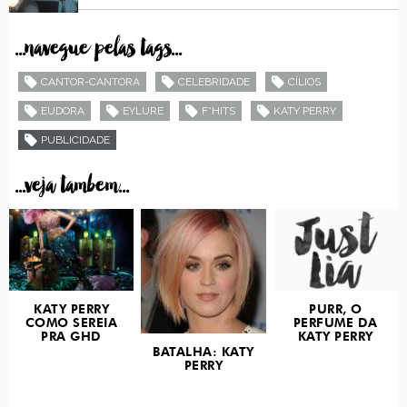
...navegue pelas tags...
CANTOR-CANTORA
CELEBRIDADE
CÍLIOS
EUDORA
EYLURE
F*HITS
KATY PERRY
PUBLICIDADE
...veja tambem...
KATY PERRY
PURR, O
COMO SEREIA
PERFUME DA
PRA GHD
KATY PERRY
BATALHA: KATY
PERRY