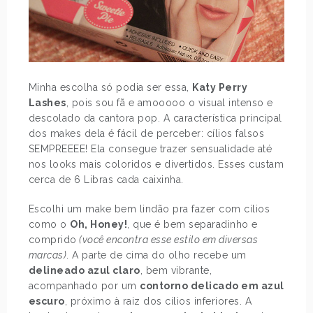
Minha escolha só podia ser essa,
Katy Perry
Lashes
, pois sou fã e amooooo o visual intenso e
descolado da cantora pop. A característica principal
dos makes dela é fácil de perceber: cílios falsos
SEMPREEEE! Ela consegue trazer sensualidade até
nos looks mais coloridos e divertidos. Esses custam
cerca de 6 Libras cada caixinha.
Escolhi um make bem lindão pra fazer com cílios
como o
Oh, Honey!
, que é bem separadinho e
comprido
(você encontra esse estilo em diversas
marcas)
. A parte de cima do olho recebe um
delineado azul claro
, bem vibrante,
acompanhado por um
contorno delicado em azul
escuro
, próximo à raiz dos cílios inferiores. A