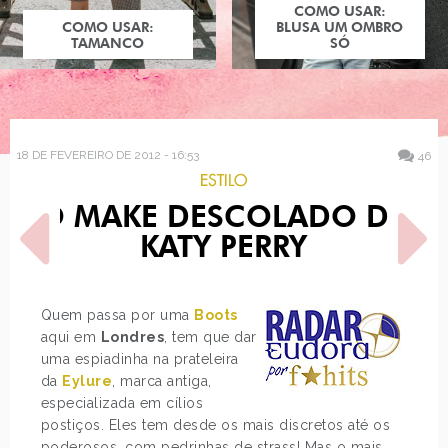
COMO USAR:
COMO USAR:
BLUSA UM OMBRO
TAMANCO
SÓ
18 DE FEVEREIRO DE 2012 - 16:53
46
ESTILO
O MAKE DESCOLADO DA
KATY PERRY
Quem passa por uma
Boots
aqui em
Londres
, tem que dar
POST ANTERIOR
PRÓXIMO POST
uma espiadinha na prateleira
LOOK DO DIA: CASAQUETO
BARBIE E KEN DO
DE LÃ
CASAMENTO REAL DE
da
Eylure
, marca antiga,
KATE…
especializada em cílios
postiços. Eles tem desde os mais discretos até os
poderosos, com pedrinhas de strass! Mas o mais