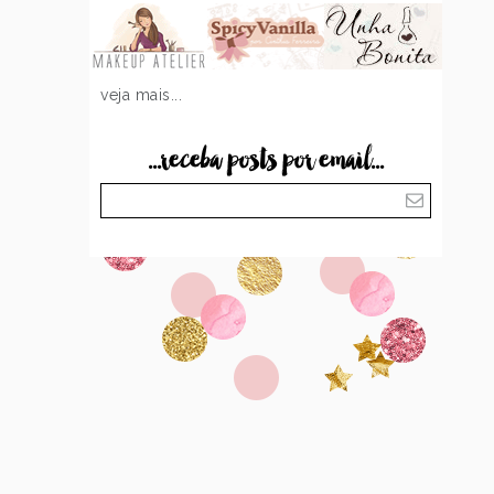
veja mais...
...receba posts por email...