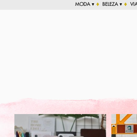
MODA ▾
BELEZA ▾
VI