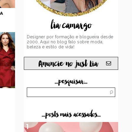
NA
lia camargo
Designer por formação e blogueira desde
2000. Aqui no blog falo sobre moda,
beleza e estilo de vida!
Anuncie no just Lia
...pesquisar...
...posts mais acessados...
1