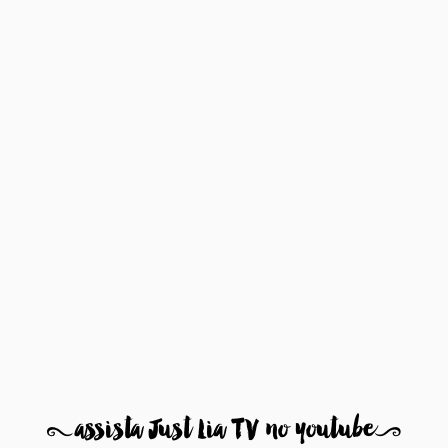
8
assista Just Lia TV no youtube
9