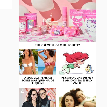
THE CRÈME SHOP X HELLO KITTY
2
3
O QUE ELES PENSAM
PERSONAGENS DISNEY
SOBRE MARQUINHA DE
E AMIGOS EM ESTILO
BIQUÍNI
CHIBI
4
5