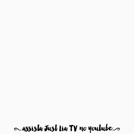
8
assista Just Lia TV no youtube
9