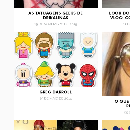
AS TATUAGENS GEEKS DE
LOOK DO 
DRIKALINAS
VLOG: C
19 DE NOVEMBRO DE 2015
11 
GREG DARROLL
29 DE MAIO DE 2014
O QUE
P
09 