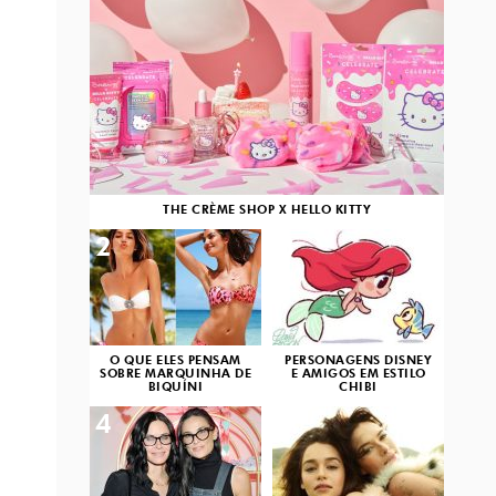
THE CRÈME SHOP X HELLO KITTY
2
3
O QUE ELES PENSAM
PERSONAGENS DISNEY
SOBRE MARQUINHA DE
E AMIGOS EM ESTILO
BIQUÍNI
CHIBI
4
5