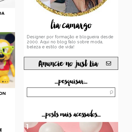
DA
lia camargo
Designer por formação e blogueira desde
2000. Aqui no blog falo sobre moda,
beleza e estilo de vida!
Anuncie no just Lia
...pesquisar...
ION
...posts mais acessados...
1
E