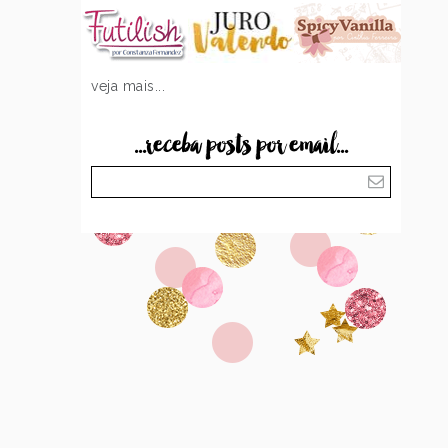
veja mais...
...receba posts por email...