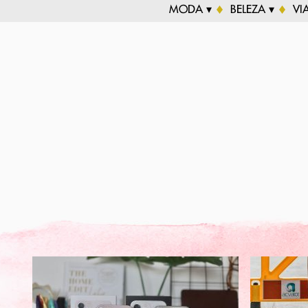
MODA ▾
BELEZA ▾
VI