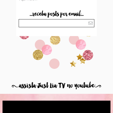
...receba posts por email...
8
assista Just Lia TV no youtube
9