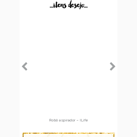
...itens desejo...
Robô aspirador – ILife