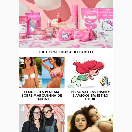
THE CRÈME SHOP X HELLO KITTY
2
3
O QUE ELES PENSAM
PERSONAGENS DISNEY
SOBRE MARQUINHA DE
E AMIGOS EM ESTILO
BIQUÍNI
CHIBI
4
5