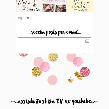
veja mais...
...receba posts por email...
8
assista Just Lia TV no youtube
9