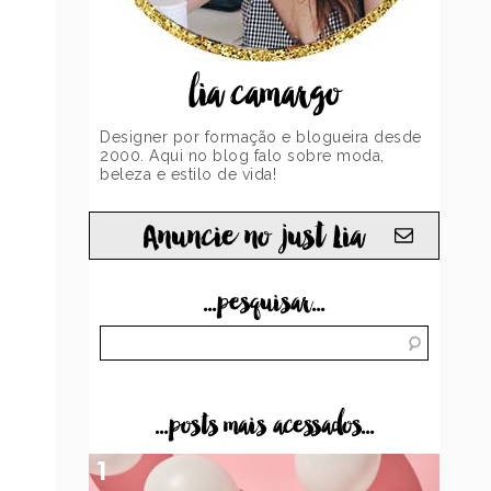
lia camargo
Designer por formação e blogueira desde
2000. Aqui no blog falo sobre moda,
beleza e estilo de vida!
Anuncie no just Lia
...pesquisar...
...posts mais acessados...
1