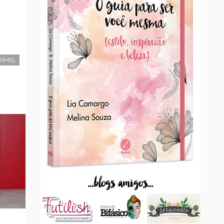
RÍMEL
...blogs amigos...