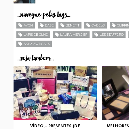
...navegue pelas tags...
AVON
BASE
BENEFIT
CABELO
CLIPPI
LÁPIS DE OLHO
LAURA MERCIER
LEE STAFFORD
SKINCEUTICALS
...veja tambem...
VÍDEO – PRESENTES (DE
MELHORES