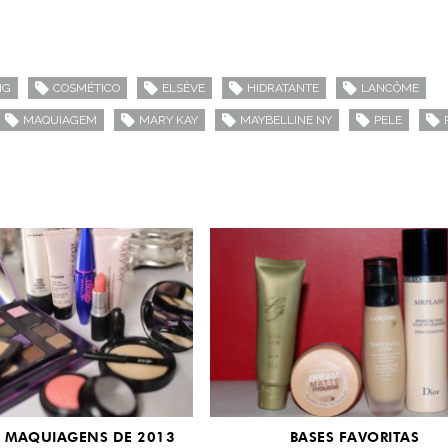
NG
COSMÉTICO
ELSÈVE
HIDRATANTE
LANCÔME
MAQUIAGEM
MARY KAY
MAYBELLINE NY
PELE
 MAQUIAGENS DE 2013
BASES FAVORITAS