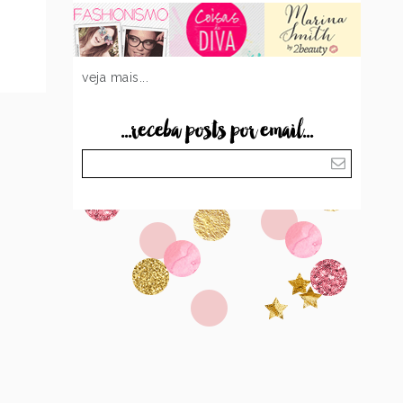
veja mais...
...receba posts por email...