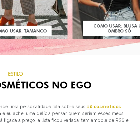
COMO USAR: BLUSA
OMO USAR: TAMANCO
OMBRO SÓ
ESTILO
OSMÉTICOS NO EGO
onde uma personalidade fala sobre seus
10 cosméticos
mim e eu achei uma delícia pensar quem seriam esses meus
 ligada a preço, a lista ficou variada: tem ampola de R$6 e
PRÓXIMO POST
LOOK DO DIA: ESTAMP
CISNE