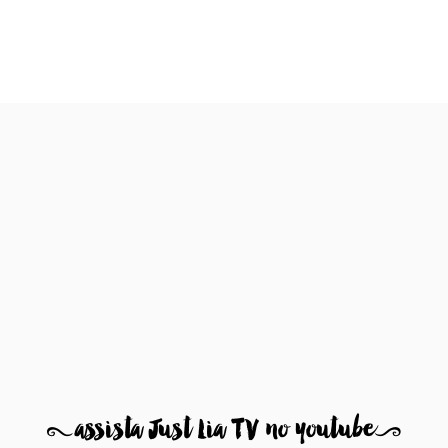
8
assista Just Lia TV no youtube
9