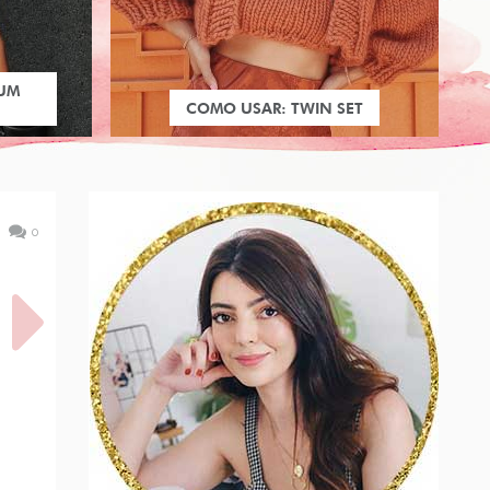
 UM
COMO USAR: TWIN SET
0
A DE