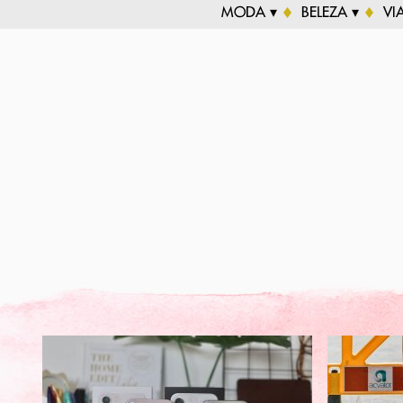
MODA ▾
BELEZA ▾
VI