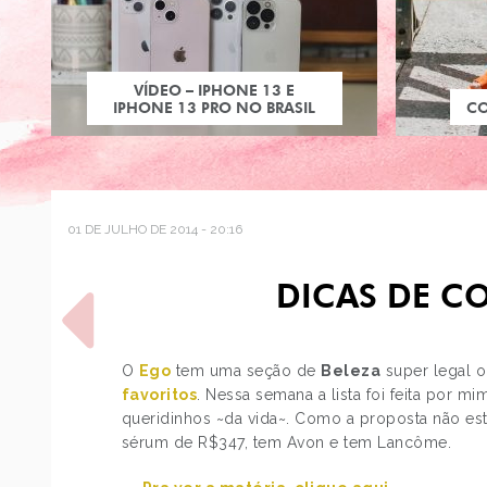
VÍDEO – IPHONE 13 E
IPHONE 13 PRO NO BRASIL
C
01 DE JULHO DE 2014 - 20:16
DICAS DE C
O
Ego
tem uma seção de
Beleza
super legal 
favoritos
. Nessa semana a lista foi feita por 
queridinhos ~da vida~. Como a proposta não está
POST ANTERIOR
sérum de R$347, tem Avon e tem Lancôme.
65 ANOS DE "PEANUTS":
HAVAIANAS E VANS DO…