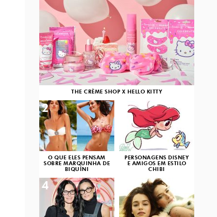
THE CRÈME SHOP X HELLO KITTY
2
3
O QUE ELES PENSAM
PERSONAGENS DISNEY
SOBRE MARQUINHA DE
E AMIGOS EM ESTILO
BIQUÍNI
CHIBI
4
5