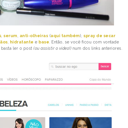
s
,
serum
,
anti-olheiras
(
aqui também
),
spray de secar
mãos
,
hidratante
e
base
. Então, se você ficou com vontade
 basta ler o post
(ou assistir o vídeo!)
num dos links anteriores.