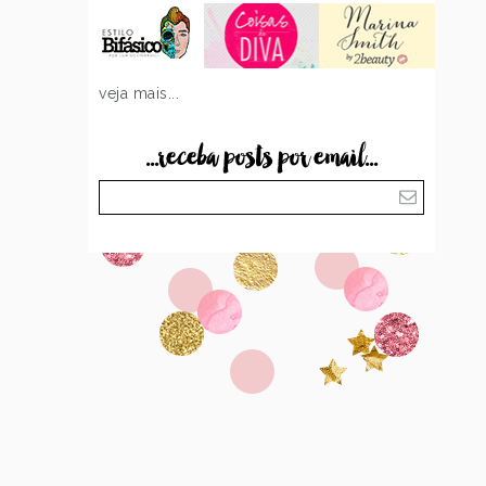
veja mais...
...receba posts por email...