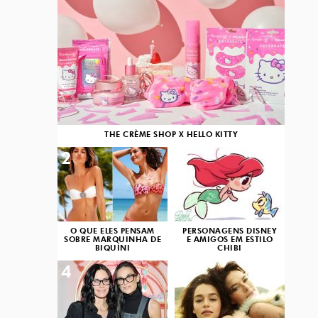
THE CRÈME SHOP X HELLO KITTY
2
3
O QUE ELES PENSAM
PERSONAGENS DISNEY
SOBRE MARQUINHA DE
E AMIGOS EM ESTILO
BIQUÍNI
CHIBI
4
5