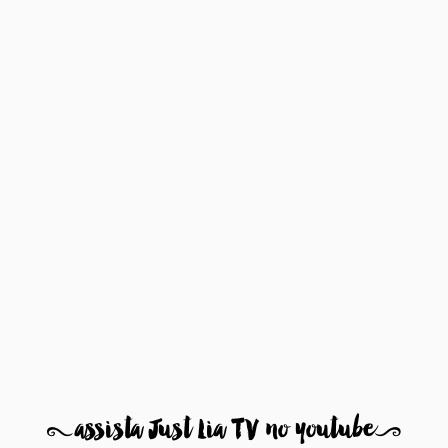
8
assista Just Lia TV no youtube
9