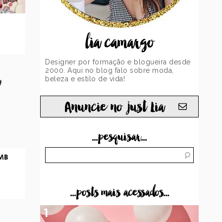
lia camargo
Designer por formação e blogueira desde
2000. Aqui no blog falo sobre moda,
beleza e estilo de vida!
Anuncie no just Lia
...pesquisar...
MB
...posts mais acessados...
1