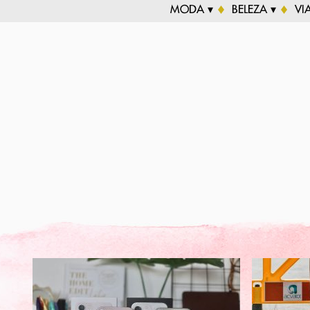
MODA ▾
BELEZA ▾
VI