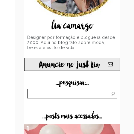
lia camargo
Designer por formação e blogueira desde
2000. Aqui no blog falo sobre moda,
beleza e estilo de vida!
Anuncie no just Lia
...pesquisar...
...posts mais acessados...
1