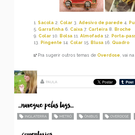
1.
Sacola
2.
Colar
3.
Adesivo de parede
4.
Pu
5.
Garrafinha
6.
Caixa
7.
Carteira
8.
Broche
9.
Colar
10.
Bolsa
11.
Almofada
12.
Porta-pas
13.
Pingente
14.
Colar
15.
Blusa
16.
Quadro
Pra sugerir outros temas de
Overdose
, vai n
PAULA
...navegue pelas tags...
INGLATERRA
METRÔ
ÔNIBUS
OVERDOSE
...comentarios...