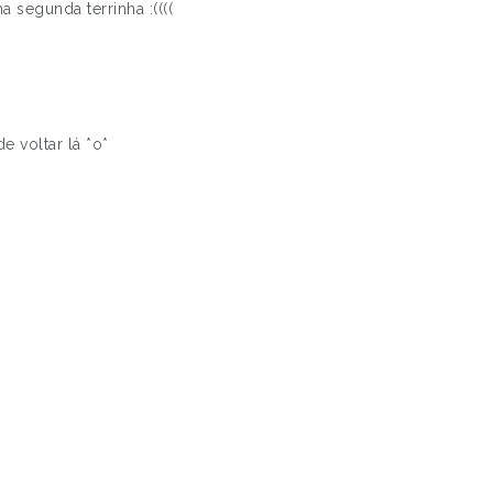
 segunda terrinha :((((
de voltar lá *o*