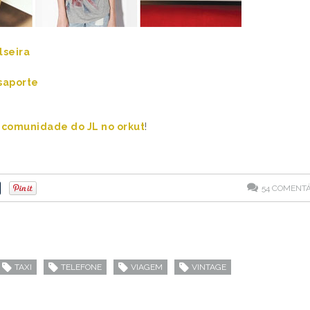
lseira
saporte
a
comunidade do JL no orkut
!
54
COMENTÁ
TAXI
TELEFONE
VIAGEM
VINTAGE