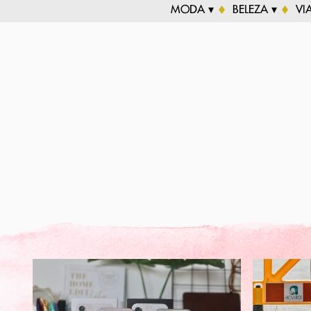
MODA ▾
BELEZA ▾
VI