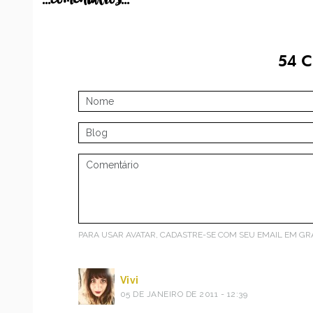
54
C
PARA USAR AVATAR, CADASTRE-SE COM SEU EMAIL EM
GR
Vivi
05 DE JANEIRO DE 2011 - 12:39