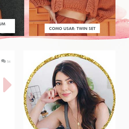
 UM
COMO USAR: TWIN SET
54