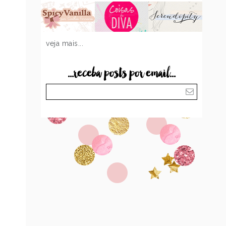
veja mais...
...receba posts por email...