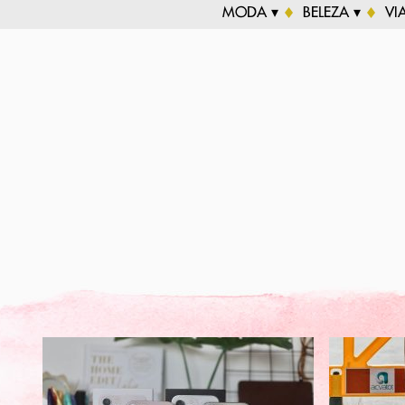
MODA ▾
BELEZA ▾
VI