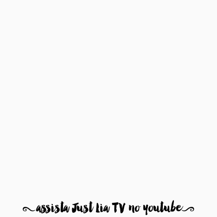
8
assista Just Lia TV no youtube
9