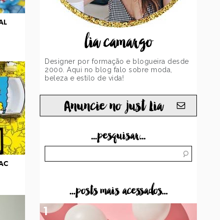
AL
lia camargo
Designer por formação e blogueira desde
2000. Aqui no blog falo sobre moda,
beleza e estilo de vida!
Anuncie no just Lia
...pesquisar...
AC
...posts mais acessados...
1