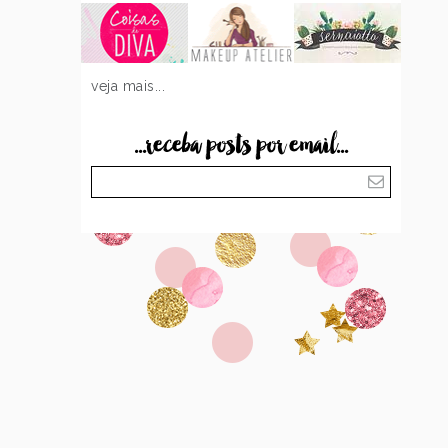
veja mais...
...receba posts por email...