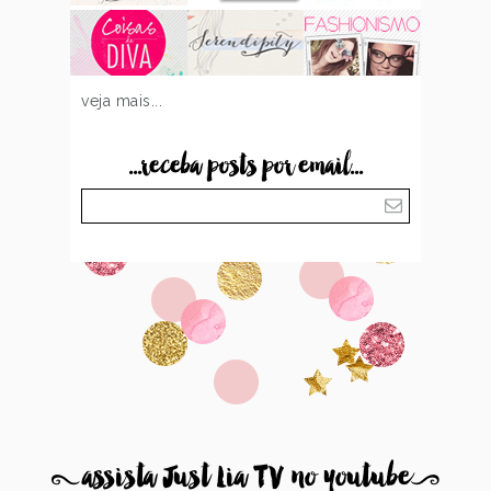
veja mais...
...receba posts por email...
8
assista Just Lia TV no youtube
9