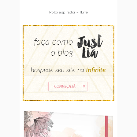
Robô aspirador – ILife