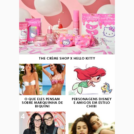
THE CRÈME SHOP X HELLO KITTY
2
3
O QUE ELES PENSAM
PERSONAGENS DISNEY
SOBRE MARQUINHA DE
E AMIGOS EM ESTILO
BIQUÍNI
CHIBI
4
5