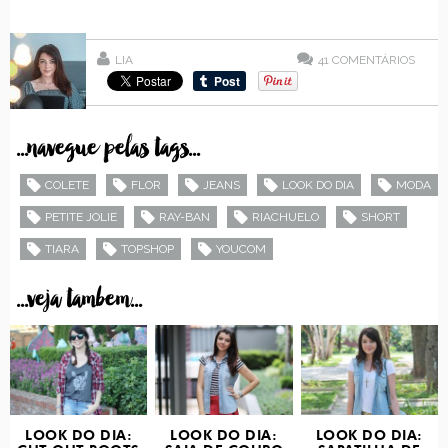
LIA
41
COMENTÁRIOS
...navegue pelas tags...
COLETE
FLOR
JEANS
LOOK DO DIA
MODA
PETITE JOLIE
RAY-BAN
RIACHUELO
SHORT
TIARA
TOPSHOP
YOUCOM
...veja tambem...
LOOK DO DIA:
LOOK DO DIA:
LOOK DO DIA: