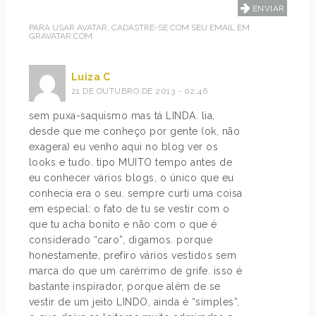
PARA USAR AVATAR, CADASTRE-SE COM SEU EMAIL EM
GRAVATAR.COM
Luiza C
21 DE OUTUBRO DE 2013 - 02:46
sem puxa-saquismo mas tá LINDA. lia,
desde que me conheço por gente (ok, não
exagera) eu venho aqui no blog ver os
looks e tudo. tipo MUITO tempo antes de
eu conhecer vários blogs, o único que eu
conhecia era o seu. sempre curti uma coisa
em especial: o fato de tu se vestir com o
que tu acha bonito e não com o que é
considerado “caro”, digamos. porque
honestamente, prefiro vários vestidos sem
marca do que um carérrimo de grife. isso é
bastante inspirador, porque além de se
vestir de um jeito LINDO, ainda é “simples”,