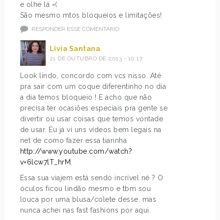
e olhe lá =(
São mesmo mtos bloqueios e limitações!
RESPONDER ESSE COMENTÁRIO
Lívia Santana
21 DE OUTUBRO DE 2013 - 10:17
Look lindo, concordo com vcs nisso. Até
pra sair com um coque diferentinho no dia
a dia temos bloqueio ! E acho que não
precisa ter ocasiões especiais pra gente se
divertir ou usar coisas que temos vontade
de usar. Eu já vi uns vídeos bem legais na
net de como fazer essa tiarinha
http://www.youtube.com/watch?
v=6lcw7lT_hrM
.
Essa sua viajem está sendo incrível né ? O
óculos ficou lindão mesmo e tbm sou
louca por uma blusa/colete desse, mas
nunca achei nas fast fashions por aqui.