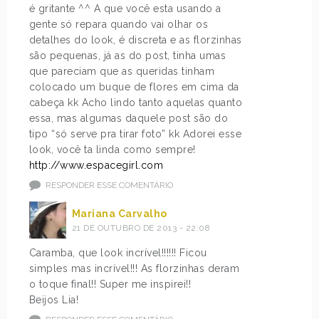
é gritante ^^ A que você esta usando a
gente só repara quando vai olhar os
detalhes do look, é discreta e as florzinhas
são pequenas, já as do post, tinha umas
que pareciam que as queridas tinham
colocado um buque de flores em cima da
cabeça kk Acho lindo tanto aquelas quanto
essa, mas algumas daquele post são do
tipo “só serve pra tirar foto” kk Adorei esse
look, você ta linda como sempre!
http://www.espacegirl.com
RESPONDER ESSE COMENTÁRIO
Mariana Carvalho
21 DE OUTUBRO DE 2013 - 22:08
Caramba, que look incrível!!!!!! Ficou
simples mas incrível!!! As florzinhas deram
o toque final!! Super me inspirei!!
Beijos Lia!