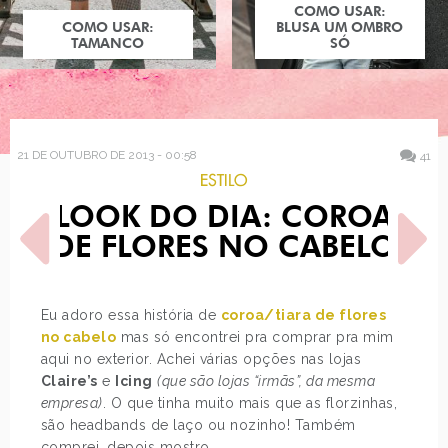
COMO USAR:
COMO USAR:
BLUSA UM OMBRO
TAMANCO
SÓ
21 DE OUTUBRO DE 2013 - 00:58
41
ESTILO
LOOK DO DIA: COROA
DE FLORES NO CABELO
Eu adoro essa história de
coroa/tiara de flores
no cabelo
mas só encontrei pra comprar pra mim
POST ANTERIOR
PRÓXIMO POST
aqui no exterior. Achei várias opções nas lojas
FOTOGRAFIA E FILMAGEM:
30 DIAS, 30 LOOKS! -
O REGISTRO DO
SEMANA #4
Claire’s
e
Icing
(que são lojas “irmãs”, da mesma
CASAMENTO
empresa)
. O que tinha muito mais que as florzinhas,
são headbands de laço ou nozinho! Também
comprei, depois mostro.