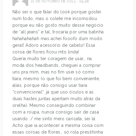
21 DE OUTUBRO DE 2013 - 09:58
Não sei o que falar do look porque gostei
num todo, mas o colete me incomodou
porque eu não gosto muito desse negócio
de “all jeans” e tal, trocaria por uma batinha
hahahahahah mas achei fooofo dum modo
geral! Adoro acessório de cabelo! Essa
coroa de flores ficou mto linda!
Queria muito ter coragem de usar… na
moda dos headbands, cheguei a comprar
uns pra mim, mas no fim usei só como
tiara, mesmo (o que foi bem conveniente,
aliás, porque não consigo usar tiara
“convencional”, já que uso óculos e as
duas hastes juntas apertam muito atrás da
orelha). Mesmo conseguindo combinar
com a roupa, nunca consigo sair de casa
usando :/ me sinto meio caricata, sei lá.
Acho que ia acontecer a mesma coisa com
essas coroas de flores… só rola presilhinha