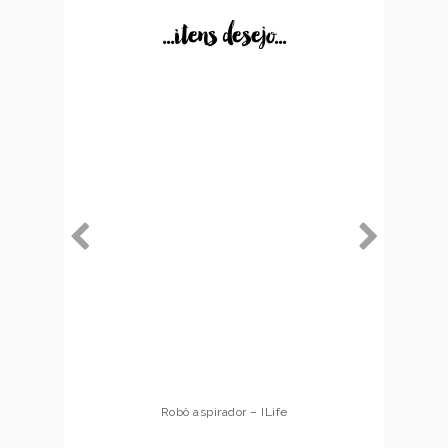
...itens desejo...
Robô aspirador – ILife