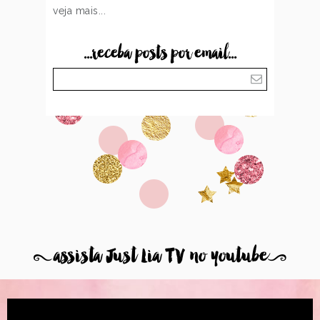
veja mais...
...receba posts por email...
8
assista Just Lia TV no youtube
9