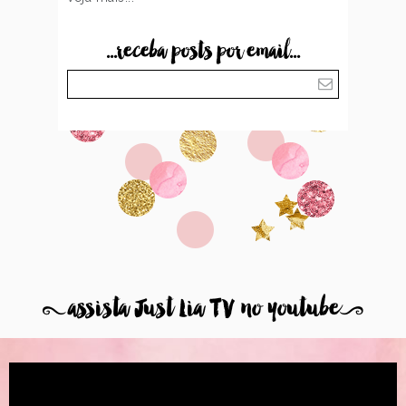
...receba posts por email...
8
assista Just Lia TV no youtube
9