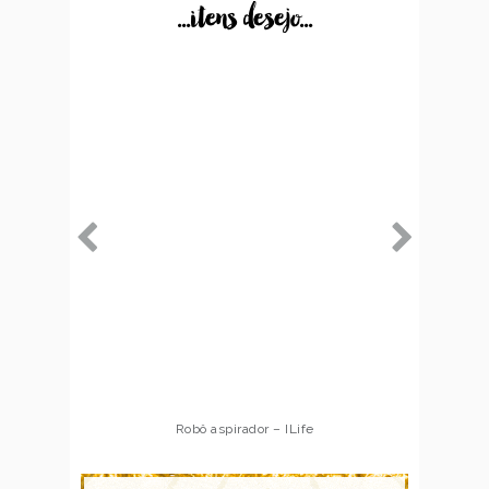
...itens desejo...
Robô aspirador – ILife