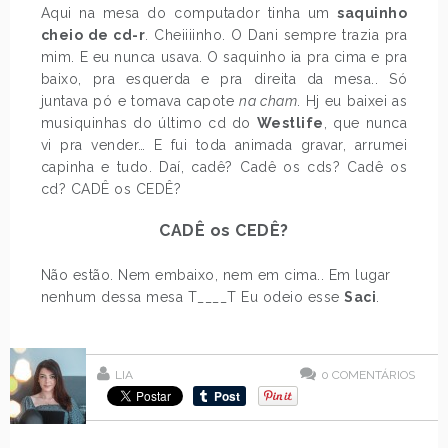
Aqui na mesa do computador tinha um
saquinho
cheio de cd-r
. Cheiiiinho. O Dani sempre trazia pra
mim. E eu nunca usava. O saquinho ia pra cima e pra
baixo, pra esquerda e pra direita da mesa.. Só
juntava pó e tomava capote
na cham
. Hj eu baixei as
musiquinhas do último cd do
Westlife
, que nunca
vi pra vender… E fui toda animada gravar, arrumei
capinha e tudo. Daí, cadê? Cadê os cds? Cadê os
cd? CADÊ os CEDÊ?
CADÊ os CEDÊ?
Não estão. Nem embaixo, nem em cima.. Em lugar
nenhum dessa mesa T____T Eu odeio esse
Saci
.
LIA
0
COMENTÁRIOS