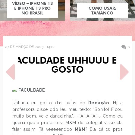
VÍDEO – IPHONE 13
E IPHONE 13 PRO
COMO USAR:
NO BRASIL
TAMANCO
27 DE MARÇO DE 2003 - 14:11
0
FACULDADE UHHUUU EU
GOSTO
FACULDADE
Uhhuuu eu gosto das aulas de
Redação
. Hj a
POST ANTERIOR
PRÓXIMO POST
DOLLS BAUM...O DOLLS
SÂO LONGUINHO AAH,
professora disse qdo leu meu texto: “Bonito! Ficou
VOLTA
ACABEI
muito bom, vc é danadinha.”.. HAHAHAH… Como eu
queria que a professora M&M do colegial visse ela
falar assim. Tá veeeeendoo
M&M
? Ela dá 10 pros