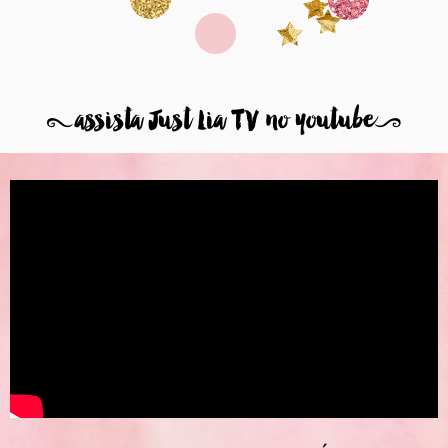
8
assista Just Lia TV no youtube
9
OUTROS VÍDEOS