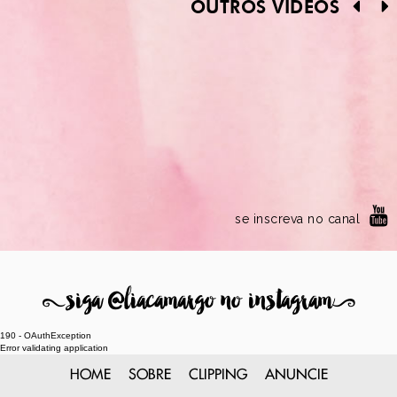
se inscreva no canal
8
siga @liacamargo no instagram
9
190 - OAuthException
Error validating application
HOME
SOBRE
CLIPPING
ANUNCIE
© 2000 ~ 2020 JUST LIA - TODOS OS DIREITOS RESERVADOS
DESIGN
LIA CAMARGO
- PROGRAMAÇÃO
PLICPLAC