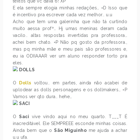
textos que vc dava 6! XP
E ela sempre elogia minhas redações… =D Isso que
é incentivo pra escrever cada vez melhor.. u.u
Acho que tem uma galerinha que não tá curtindo
muito aessa profª… Hj umas meninas deram cada
vacilo.. altas respostas invertidas pra professora…
achei bem chato. =P Não pq gosto da professora.,
mas pq minha mãe e meu pais são professores e,
eu ia ODIIAAAR ver um aluno responder torto pra
eles.
DOLLS
O
Dolls
voltou.. em partes, ainda não acabei de
uplodear as dolls personagens e os dollmakers… =P
Vamos ver qto dura.. hehe…
SACI
O
Saci
vive vindo aqui no meu quarto. T___T É
inacreditável. Ele SEMPREEE esconde minhas coisas.
Ainda bem que o
São Miguinho
me ajuda a achar
u.u ufa.