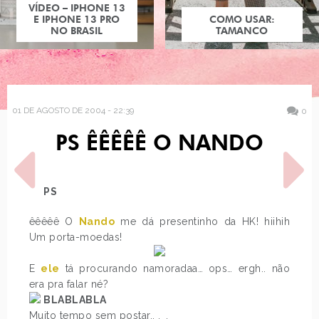
VÍDEO – IPHONE 13
E IPHONE 13 PRO
COMO USAR:
NO BRASIL
TAMANCO
01 DE AGOSTO DE 2004 - 22:39
0
PS ÊÊÊÊÊ O NANDO
PS
êêêêê O
Nando
me dá presentinho da HK! hiihih
Um porta-moedas!
POST ANTERIOR
PRÓXIMO POST
ALMOÇO
ÊÊÊ VOLTEI *\O/* HIHIHIH
E
ele
tá procurando namoradaa… ops… ergh.. não
REENCONTRO
era pra falar né?
BLABLABLA
Muito tempo sem postar.. ._.