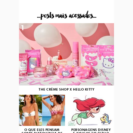
...posts mais acessados...
1
THE CRÈME SHOP X HELLO KITTY
2
3
O QUE ELES PENSAM
PERSONAGENS DISNEY