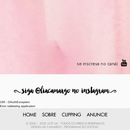
se inscreva no canal
8
siga @liacamargo no instagram
9
190 - OAuthException
Error validating application
HOME
SOBRE
CLIPPING
ANUNCIE
© 2000 ~ 2020 JUST LIA - TODOS OS DIREITOS RESERVADOS
DESIGN
LIA CAMARGO
- PROGRAMAÇÃO
PLICPLAC