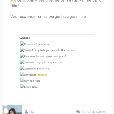
JU
! Da próxima vez que me ver na rua, vai me dar oi
siiim!
Vou responder umas perguntas agora.. o.o
AGORA
Pipoca doce
Angústia por causa do fim das férias
Em um layout novo pra cá
Calça preta e malha azul
Fantástico
Akizuki
Nada
Nada
LIA
0
COMENTÁRIOS