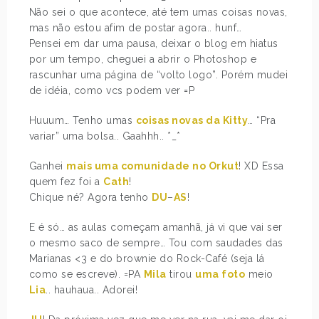
Não sei o que acontece, até tem umas coisas novas,
mas não estou afim de postar agora.. hunf…
Pensei em dar uma pausa, deixar o blog em hiatus
por um tempo, cheguei a abrir o Photoshop e
rascunhar uma página de “volto logo”. Porém mudei
de idéia, como vcs podem ver =P
Huuum… Tenho umas
coisas novas da Kitty
… “Pra
variar” uma bolsa.. Gaahhh.. *_*
Ganhei
mais uma comunidade no Orkut
! XD Essa
quem fez foi a
Cath
!
Chique né? Agora tenho
DU
–
AS
!
E é só… as aulas começam amanhã, já vi que vai ser
o mesmo saco de sempre… Tou com saudades das
Marianas <3 e do brownie do Rock-Café (seja lá
como se escreve). =PA
Mila
tirou
uma foto
meio
Lia
.. hauhaua.. Adorei!