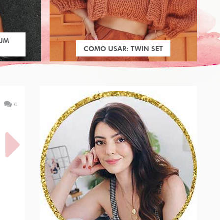
 UM
COMO USAR: TWIN SET
0