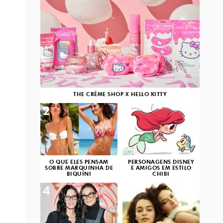
THE CRÈME SHOP X HELLO KITTY
2
3
O QUE ELES PENSAM
PERSONAGENS DISNEY
SOBRE MARQUINHA DE
E AMIGOS EM ESTILO
BIQUÍNI
CHIBI
4
5