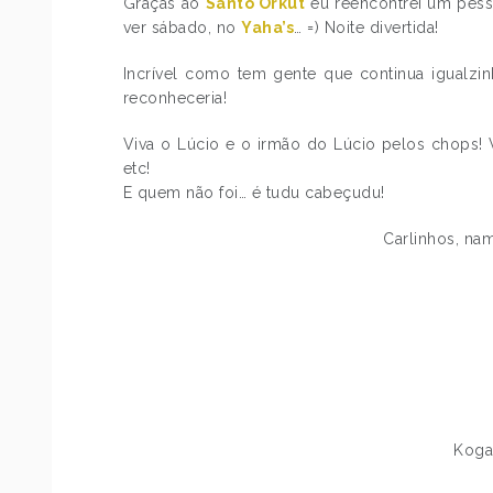
Graças ao
Santo Orkut
eu reencontrei um pes
ver sábado, no
Yaha’s
… =) Noite divertida!
Incrível como tem gente que continua igualzi
reconheceria!
Viva o Lúcio e o irmão do Lúcio pelos chops! V
etc!
E quem não foi… é tudu cabeçudu!
Carlinhos, na
Koga