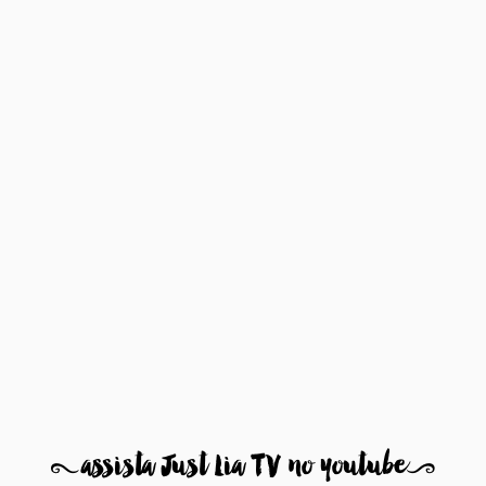
8
assista Just Lia TV no youtube
9