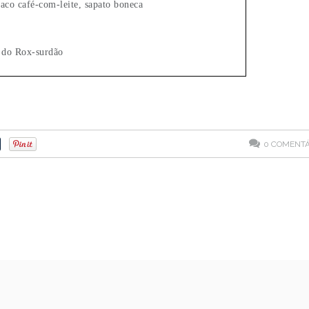
saco café-com-leite, sapato boneca
 do Rox-surdão
0
COMENTÁ