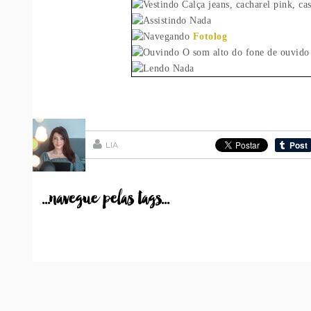
Calça jeans, cacharel pink, ca
Nada
Fotolog
O som alto do fone de ouvido
Nada
LIA
...navegue pelas tags...