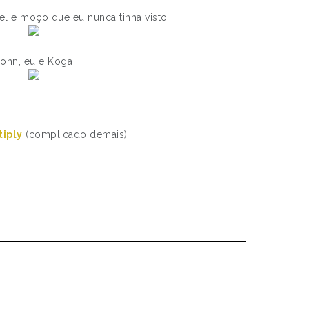
iel e moço que eu nunca tinha visto
John, eu e Koga
tiply
(complicado demais)