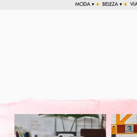
MODA ▾
BELEZA ▾
VI