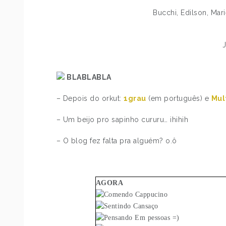
Bucchi, Edilson, Mar
BLABLABLA
– Depois do orkut:
1grau
(em português) e
Mul
– Um beijo pro sapinho cururu… ihihih
– O blog fez falta pra alguém? o.ô
AGORA
Cappucino
Cansaço
Em pessoas =)