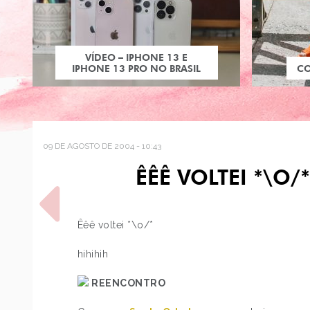
VÍDEO – IPHONE 13 E
IPHONE 13 PRO NO BRASIL
C
09 DE AGOSTO DE 2004 - 10:43
ÊÊÊ VOLTEI *\O
Êêê voltei *\o/*
hihihih
POST ANTERIOR
REENCONTRO
PS ÊÊÊÊÊ O NANDO