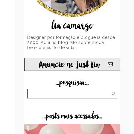
lia camargo
Designer por formação e blogueira desde
2000. Aqui no blog falo sobre moda,
beleza e estilo de vida!
Anuncie no just Lia
...pesquisar...
...posts mais acessados...
1