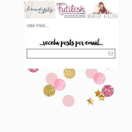
veja mais...
...receba posts por email...