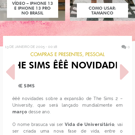
VÍDEO – IPHONE 13
E IPHONE 13 PRO
COMO USAR:
NO BRASIL
TAMANCO
13 DE JANEIRO DE 2005 - 00:18
0
COMPRAS E PRESENTES
,
PESSOAL
THE SIMS ÊÊÊ NOVIDADES
THE SIMS
êêê novidades sobre a expansão de The Sims 2 –
POST ANTERIOR
PRÓXIMO POST
University, que será lançado mundialmente em
RAGNAROK
DOMÍNIO PRONTINHO! O JL
março
desse ano.
O nome brasuca vai ser
Vida de Universitário
, vai
ser criada uma nova fase de vida, entre o