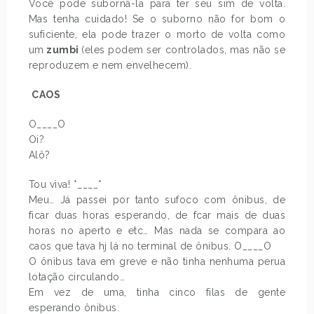
Você pode suborná-la para ter seu sim de volta.
Mas tenha cuidado! Se o suborno não for bom o
suficiente, ela pode trazer o morto de volta como
um
zumbi
(eles podem ser controlados, mas não se
reproduzem e nem envelhecem).
CAOS
O____O
Oi?
Alô?
Tou viva! *____*
Meu… Já passei por tanto sufoco com ônibus, de
ficar duas horas esperando, de fcar mais de duas
horas no aperto e etc… Mas nada se compara ao
caos que tava hj lá no terminal de ônibus. O____O
O ônibus tava em greve e não tinha nenhuma perua
lotação circulando…
Em vez de uma, tinha cinco filas de gente
esperando ônibus.