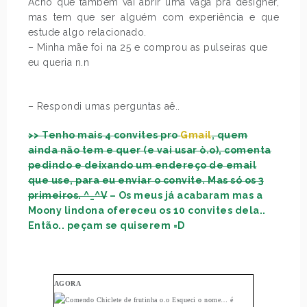
Acho que também vai abrir uma vaga pra designer,
mas tem que ser alguém com experiência e que
estude algo relacionado.
– Minha mãe foi na 25 e comprou as pulseiras que
eu queria n.n
– Respondi umas perguntas aê..
>> Tenho mais 4 convites pro
Gmail
, quem
ainda não tem e quer (e vai usar ò.o), comenta
pedindo e deixando um endereço de email
que use, para eu enviar o convite. Mas só os 3
primeiros. ^_^V
– Os meus já acabaram mas a
Moony lindona ofereceu os 10 convites dela..
Então.. peçam se quiserem =D
AGORA
Chiclete de frutinha o.o Esqueci o nome… é