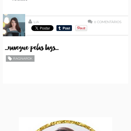
LIA
0
COMENTÁRIOS
...navegue pelas tags...
RAGNAROK