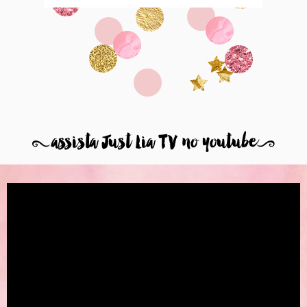
8
assista Just Lia TV no youtube
9