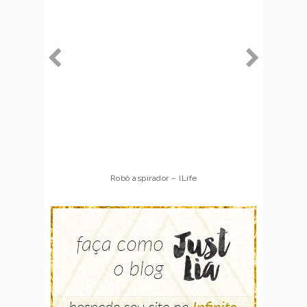
Robô aspirador – ILife