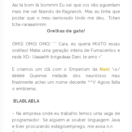
Aai tá bom tá bommm Eu sei que vcs não aguentam
mais me ver falando de Ragnarok.. Mas eu tinha que
postar que o meu namorado lindo me deu… Tchan
tcha-raraaammm
Orelhas de gato!
OMG! OMG! OMG! *.* Cara, eu queria MUITO essas
orelhas! Matei uma geração inteira de Fumacentos e
nada XD~ Uaaaahh brigadaaa Dani, te amo =*
E criamos um clã com o Emperium da
Nani
\o/
êêêêê Queimei metade dos neurônios mas
finalmente achei um nome decente ^^V Agora falta
o emblema…
BLABLABLA
– Na empresa onde eu trabalho temos uma vaga de
programador.. Se alguém aí souber linguagem Java
e tiver procurando estágioemprego, me avisa n.n