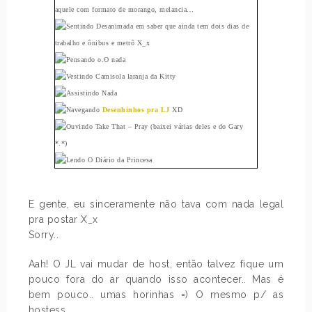
aquele com formato de morango, melancia…
Desanimada em saber que ainda tem dois dias de
trabalho e ônibus e metrô X_x
o.O nada
Camisola laranja da Kitty
Nada
Desenhinhos pra LJ
XD
Take That – Pray (baixei várias deles e do Gary
*.*)
O Diário da Princesa
E gente, eu sinceramente não tava com nada legal
pra postar X_x
Sorry..
Aah! O JL vai mudar de host, então talvez fique um
pouco fora do ar quando isso acontecer.. Mas é
bem pouco.. umas horinhas =) O mesmo p/ as
hostess