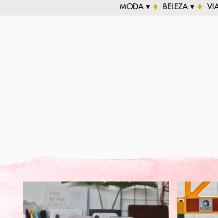
MODA ▾
BELEZA ▾
VI