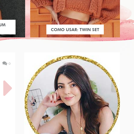
 UM
COMO USAR: TWIN SET
0
LL