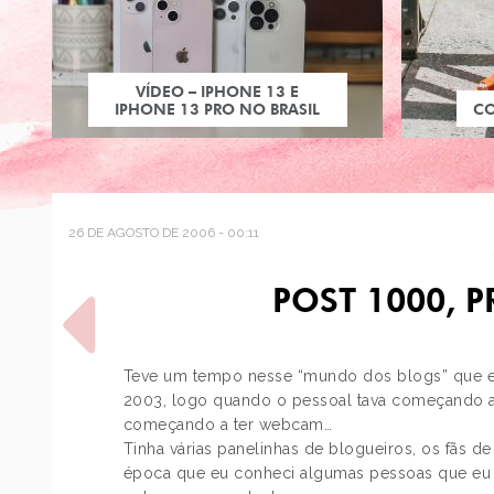
VÍDEO – IPHONE 13 E
IPHONE 13 PRO NO BRASIL
C
26 DE AGOSTO DE 2006 - 00:11
POST 1000, 
Teve um tempo nesse “mundo dos blogs” que e
2003, logo quando o pessoal tava começando a
começando a ter webcam…
POST ANTERIOR
Tinha várias panelinhas de blogueiros, os fãs de
PLUTÃO, DOLLMAKER DE
época que eu conheci algumas pessoas que eu g
SEREIAS, VOX