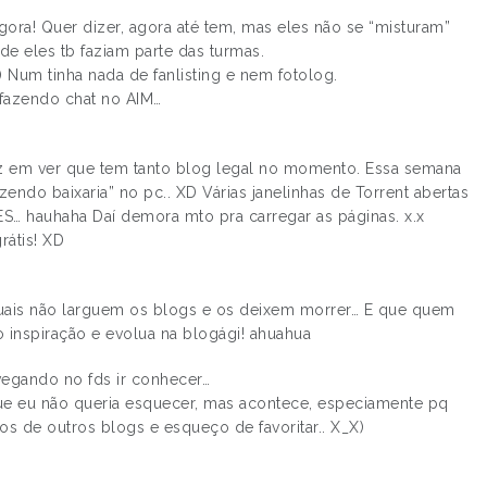
ra! Quer dizer, agora até tem, mas eles não se “misturam”
de eles tb faziam parte das turmas.
) Num tinha nada de fanlisting e nem fotolog.
fazendo chat no AIM…
liz em ver que tem tanto blog legal no momento. Essa semana
zendo baixaria” no pc.. XD Várias janelinhas de Torrent abertas
… hauhaha Daí demora mto pra carregar as páginas. x.x
rátis! XD
tuais não larguem os blogs e os deixem morrer… E que quem
 inspiração e evolua na blogági! ahuahua
avegando no fds ir conhecer…
que eu não queria esquecer, mas acontece, especiamente pq
s de outros blogs e esqueço de favoritar.. X_X)