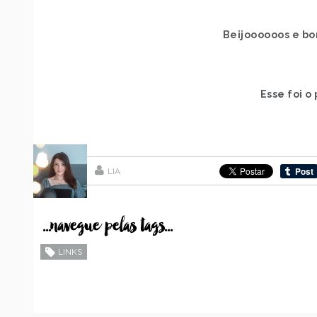
Beijoooooos e bo
Esse foi o 
LIA
...navegue pelas tags...
LINKS