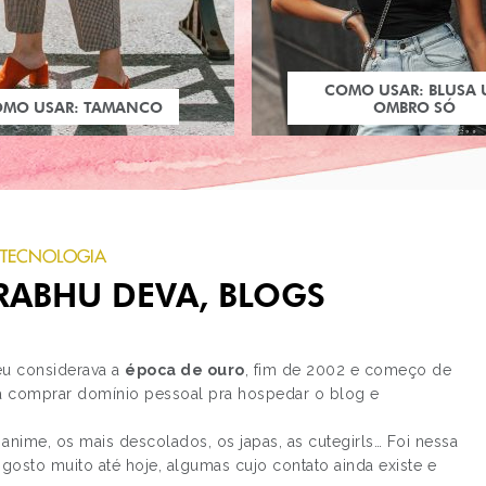
COMO USAR: BLUSA
OMO USAR: TAMANCO
OMBRO SÓ
TECNOLOGIA
PRABHU DEVA, BLOGS
u considerava a
época de ouro
, fim de 2002 e começo de
 comprar domínio pessoal pra hospedar o blog e
PRÓXIMO POST
 anime, os mais descolados, os japas, as cutegirls… Foi nessa
TERROR EM SILENT HI
osto muito até hoje, algumas cujo contato ainda existe e