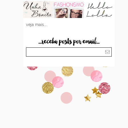
veja mais...
...receba posts por email...