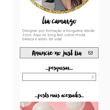
lia camargo
Designer por formação e blogueira desde
2000. Aqui no blog falo sobre moda,
beleza e estilo de vida!
Anuncie no just Lia
...pesquisar...
...posts mais acessados...
1