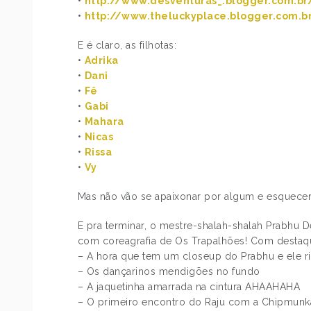
•
http://www.desventuras_.blogger.com.br
•
http://www.theluckyplace.blogger.com.b
E é claro, as filhotas:
•
Adrika
•
Dani
•
Fê
•
Gabi
•
Mahara
•
Nicas
•
Rissa
•
Vy
Mas não vão se apaixonar por algum e esquecer t
E pra terminar, o mestre-shalah-shalah Prabhu
com coreagrafia de Os Trapalhões! Com destaq
– A hora que tem um closeup do Prabhu e ele r
– Os dançarinos mendigões no fundo
– A jaquetinha amarrada na cintura AHAAHAHA
– O primeiro encontro do Raju com a Chipmunk