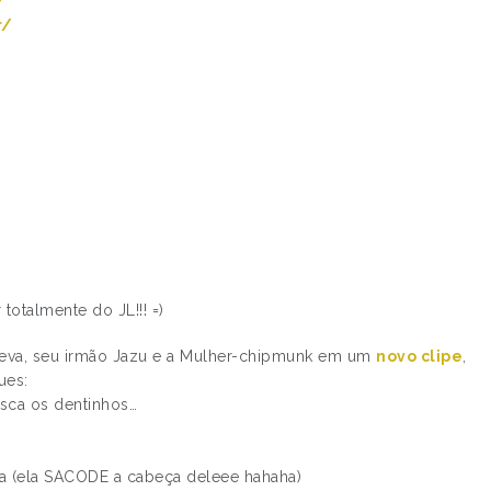
/
r/
otalmente do JL!!! =)
 Deva, seu irmão Jazu e a Mulher-chipmunk em um
novo clipe
,
ues:
isca os dentinhos…
a (ela SACODE a cabeça deleee hahaha)