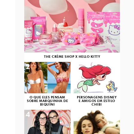
THE CRÈME SHOP X HELLO KITTY
2
3
O QUE ELES PENSAM
PERSONAGENS DISNEY
SOBRE MARQUINHA DE
E AMIGOS EM ESTILO
BIQUÍNI
CHIBI
4
5