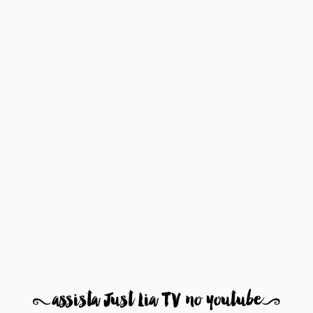
8
assista Just Lia TV no youtube
9