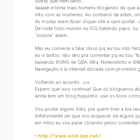
outras que nem tanto…
Aaaaah e tinha mais homens blogando do que ago
mto com as mulheres. Ao contrário de antes, on
As modas eram fazer clique-site e cam-portal. =
De noite todo mundo no ICQ batendo papo, ou 
*suspira* aaaiin…
Mas eu comecei a falar disso pq eu tou mto fe
eu vi tantos, não deu pra comentar pq eu tou “fa
baixando ROMS de GBA, N64, Nintendinho e SNES
Navegação à la internet discada com provedor g
Voltando ao assunto.. u.u
Espero que isso continue! Que os blogueiros a
ainda tem um blog fraquinho, use os bons como
Vou postar alguns links, pra quem tiver a toa n
(Infelizmente sei que vou esquecer de alguns 
em mtos eu vou parar clicando pelos comentário
•
http://www.acid-lips.net/