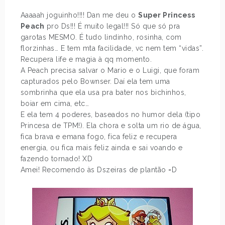
Aaaaah joguinho!!!! Dan me deu o
Super Princess
Peach
pro Ds!!! É muito legal!!! Só que só pra
garotas MESMO. É tudo lindinho, rosinha, com
florzinhas… E tem mta facilidade, vc nem tem “vidas”.
Recupera life e magia à qq momento.
A Peach precisa salvar o Mario e o Luigi, que foram
capturados pelo Bownser. Daí ela tem uma
sombrinha que ela usa pra bater nos bichinhos,
boiar em cima, etc…
E ela tem 4 poderes, baseados no humor dela (tipo
Princesa de TPM!). Ela chora e solta um rio de água,
fica brava e emana fogo, fica feliz e recupera
energia, ou fica mais feliz ainda e sai voando e
fazendo tornado! XD
Amei! Recomendo às Dszeiras de plantão =D