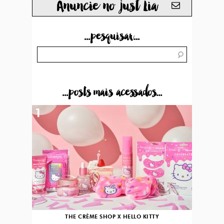
Anuncie no just Lia
...pesquisar...
...posts mais acessados...
1
THE CRÈME SHOP X HELLO KITTY