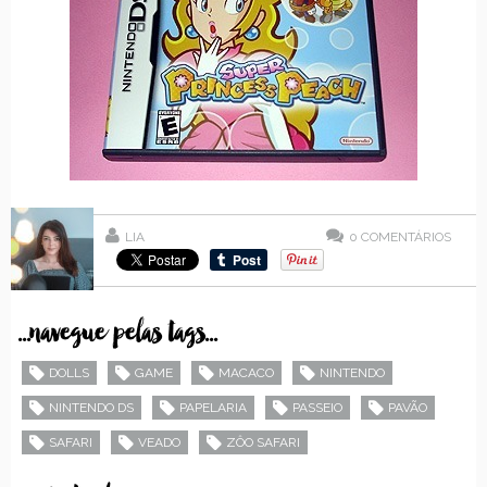
LIA
0
COMENTÁRIOS
...navegue pelas tags...
DOLLS
GAME
MACACO
NINTENDO
NINTENDO DS
PAPELARIA
PASSEIO
PAVÃO
SAFARI
VEADO
ZÔO SAFARI