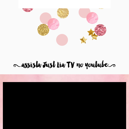
8
assista Just Lia TV no youtube
9