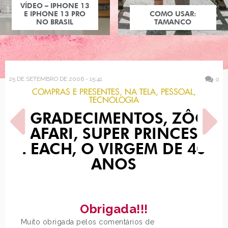
COMO USAR:
TAMANCO
25 DE SETEMBRO DE 2006 - 15:41
0
COMPRAS E PRESENTES
,
NA TELA
,
PESSOAL
,
TECNOLOGIA
AGRADECIMENTOS, ZÔO
SAFARI, SUPER PRINCESS
PEACH, O VIRGEM DE 40
ANOS
POST ANTERIOR
PRÓXIMO POST
MEU ANIVERSÁRIO DE 23
FIVE, ACADEMIA
Obrigada!!!
Muito obrigada pelos comentários de