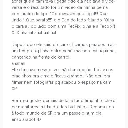
achei que a cam tava ligada qdo ela não tava e vice-
versa e o resultado foi um vídeo da minha perna
com áudio do tipo “Oooowwwn que legal!!! Que
lindo!!! Que barato!!!” e o Dan do lado falando “Olha
o cara ali do lado com uma TecPix, olha é a Tecpix”!
X_X uhauahauahuahuah
Depois qdo ele saiu do carro, ficamos parados mais
um tempo pq tinha outro nenê-macaco maluquinho,
dançando na frente do carro!
ahahah
Ele dançava mesmo, vcs não tem noção, botava os
bracinhos pra cima e ficava girando… Não deu pra
filmar nem fotografar pq acabou o espaço na cam!
XP
Bom, eu gostei demais de lá, é tudo limpinho, cheio
de monitores cuidando dos bichinhos. Recomendo
à todo mundo de SP pra um passeio num dia
ensolarado! =D