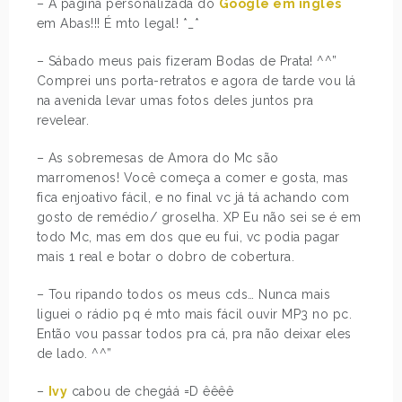
– A página personalizada do
Google em inglês
em Abas!!! É mto legal! *_*
– Sábado meus pais fizeram Bodas de Prata! ^^”
Comprei uns porta-retratos e agora de tarde vou lá
na avenida levar umas fotos deles juntos pra
revelear.
– As sobremesas de Amora do Mc são
marromenos! Você começa a comer e gosta, mas
fica enjoativo fácil, e no final vc já tá achando com
gosto de remédio/ groselha. XP Eu não sei se é em
todo Mc, mas em dos que eu fui, vc podia pagar
mais 1 real e botar o dobro de cobertura.
– Tou ripando todos os meus cds… Nunca mais
liguei o rádio pq é mto mais fácil ouvir MP3 no pc.
Então vou passar todos pra cá, pra não deixar eles
de lado. ^^”
–
Ivy
cabou de chegáá =D êêêê