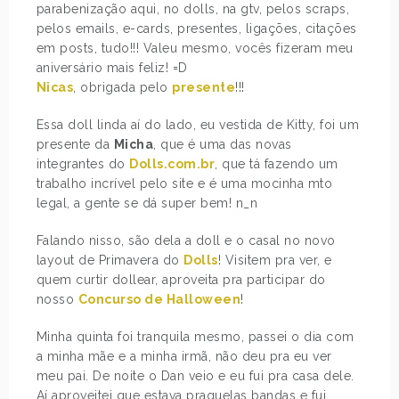
parabenização aqui, no dolls, na gtv, pelos scraps,
pelos emails, e-cards, presentes, ligações, citações
em posts, tudo!!! Valeu mesmo, vocês fizeram meu
aniversário mais feliz! =D
Nicas
, obrigada pelo
presente
!!!
Essa doll linda aí do lado, eu vestida de Kitty, foi um
presente da
Micha
, que é uma das novas
integrantes do
Dolls.com.br
, que tá fazendo um
trabalho incrível pelo site e é uma mocinha mto
legal, a gente se dá super bem! n_n
Falando nisso, são dela a doll e o casal no novo
layout de Primavera do
Dolls
! Visitem pra ver, e
quem curtir dollear, aproveita pra participar do
nosso
Concurso de Halloween
!
Minha quinta foi tranquila mesmo, passei o dia com
a minha mãe e a minha irmã, não deu pra eu ver
meu pai. De noite o Dan veio e eu fui pra casa dele.
Aí aproveitei que estava praquelas bandas e fui