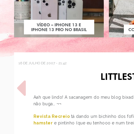
VÍDEO – IPHONE 13 E
IPHONE 13 PRO NO BRASIL
C
16 DE JULHO DE 2007 - 21:42
LITTLES
Aah que lindo! A sacanagem do meu blog bixad
não buga… ¬¬
Revista Recreio
tá dando um bichinho dos fof
POST ANTERIOR
hamster
e pintinho (que eu tenhooo e num tirei f
OS MOLHOS DO NEA