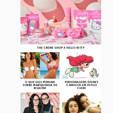
THE CRÈME SHOP X HELLO KITTY
2
3
O QUE ELES PENSAM
PERSONAGENS DISNEY
SOBRE MARQUINHA DE
E AMIGOS EM ESTILO
BIQUÍNI
CHIBI
4
5