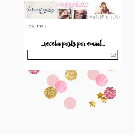
veja mais...
...receba posts por email...