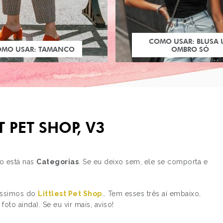
COMO USAR: BLUSA
OMO USAR: TAMANCO
OMBRO SÓ
T PET SHOP, V3
o está nas
Categorias
. Se eu deixo sem, ele se comporta e
íssimos do
Littlest Pet Shop
… Tem esses três aí embaixo,
PRÓXIMO POST
oto ainda). Se eu vir mais, aviso!
CAPRICHO NO MSN, 
DE LAMA DE MODA,…