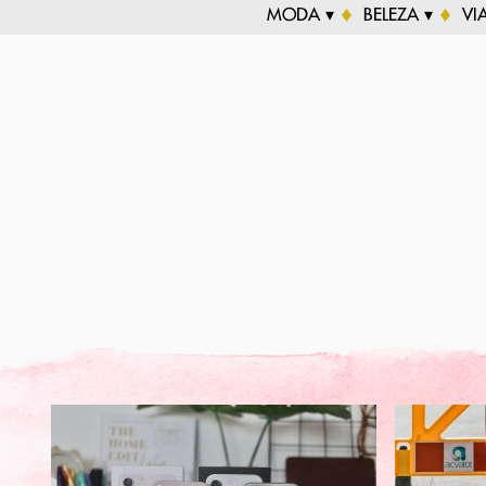
MODA ▾
BELEZA ▾
VI