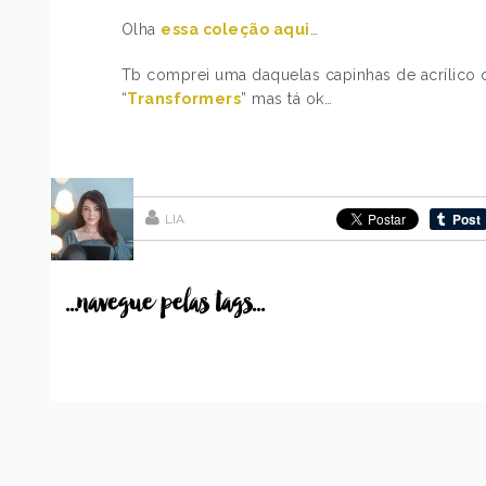
Olha
essa coleção aqui
…
Tb comprei uma daquelas capinhas de acrílico 
“
Transformers
” mas tá ok…
LIA
...navegue pelas tags...