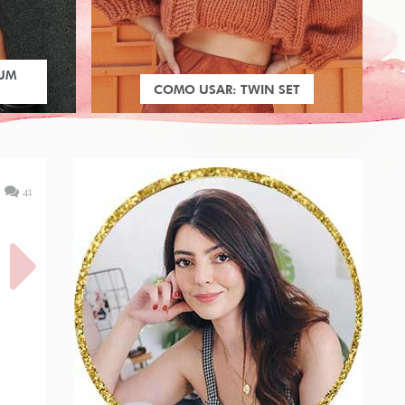
 UM
COMO USAR: TWIN SET
41
MAR