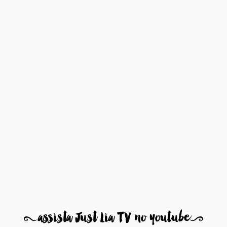
8
assista Just Lia TV no youtube
9