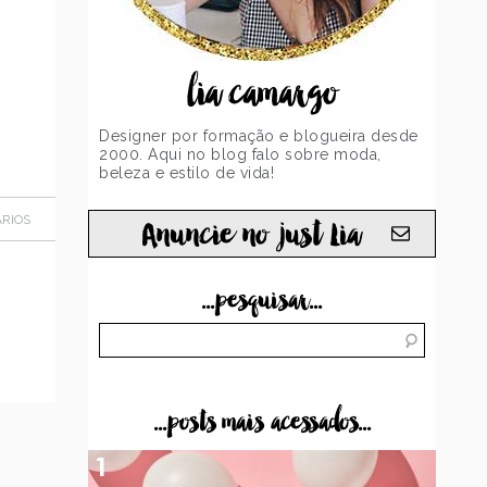
lia camargo
Designer por formação e blogueira desde
2000. Aqui no blog falo sobre moda,
beleza e estilo de vida!
RIOS
Anuncie no just Lia
...pesquisar...
...posts mais acessados...
1