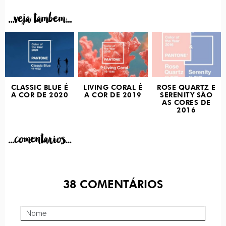
...veja tambem...
CLASSIC BLUE É
LIVING CORAL É
ROSE QUARTZ E
A COR DE 2020
A COR DE 2019
SERENITY SÃO
AS CORES DE
2016
...comentarios...
38
COMENTÁRIOS