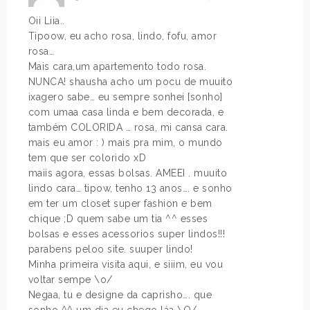
Oii Liia..
Tipoow, eu acho rosa, lindo, fofu, amor
rosa…
Mais cara,um apartemento todo rosa.
NUNCA! shausha acho um pocu de muuito
ixagero sabe… eu sempre sonhei [sonho]
com umaa casa linda e bem decorada, e
também COLORIDA … rosa, mi cansa cara.
mais eu amor : ) mais pra mim, o mundo
tem que ser colorido xD
maiis agora, essas bolsas. AMEEI . muuito
lindo cara… tipow, tenho 13 anos…. e sonho
em ter um closet super fashion e bem
chique ;D quem sabe um tia ^^ esses
bolsas e esses acessorios super lindos!!!
parabens peloo site. suuper lindo!
Minha primeira visita aqui, e siiim, eu vou
voltar sempe \o/
Negaa, tu e designe da caprisho…. que