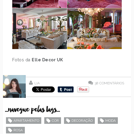
Fotos da
Elle Decor UK
LIA
38
COMENTÁRIOS
...navegue pelas tags...
APARTAMENTO
COR
DECORAÇÃO
MODA
ROSA