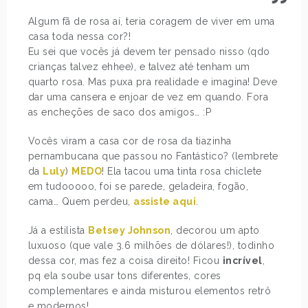
Algum fã de rosa aí, teria coragem de viver em uma
casa toda nessa cor?!
Eu sei que vocês já devem ter pensado nisso (qdo
crianças talvez ehhee), e talvez até tenham um
quarto rosa. Mas puxa pra realidade e imagina! Deve
dar uma cansera e enjoar de vez em quando. Fora
as encheções de saco dos amigos… :P
Vocês viram a casa cor de rosa da tiazinha
pernambucana que passou no Fantástico? (lembrete
da
Luly
)
MEDO
! Ela tacou uma tinta rosa chiclete
em tudooooo, foi se parede, geladeira, fogão,
cama… Quem perdeu,
assiste aqui
.
Já a estilista
Betsey Johnson
, decorou um apto
luxuoso (que vale 3.6 milhões de dólares!), todinho
dessa cor, mas fez a coisa direito! Ficou
incrível
,
pq ela soube usar tons diferentes, cores
complementares e ainda misturou elementos retrô
e modernos!