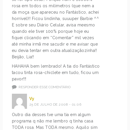
rosa em todos os milímetros (que nem a
da moça que apareceu no Fantástico, achei
horrível)!! Ficou lindinha, suuuper Barbie ^^
E sobre seu Diário Celular, avisa meesmo
quando ele tiver 100% porque hoje eu
fiquei clicando em “Comentar” mil vezes
até minha irmã me sacudir e me avisar que
eu devia tentar em outra atualizaçãozinha!!
Beijão, Lia!!
HAHAHA bem lembrado! A tia do Fantástico
tacou tinta rosa-chiclete em tudo, ficou um
pavor!!!
RESPONDER ESSE COMENTÁRIO
Vy
25 DE JULHO DE 2008 - 01:06
Outro dia desses tve uma tia em algum
programa q não me lembro q tinha casa
TODA rosa. Mas TODA mesmo. Aquilo sim