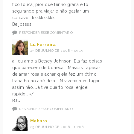
fico louca, pior que tenho grana e to
segurando pra viajar e não gastar um
centavo… kkkkkkkkkk
Beijossss
RESPONDER ESSE COMENTÁRIO
Lú Ferreira
25 DE JULHO DE 2008 - 09:15
ai, eu amo a Betsey Johnson! Ela faz coisas
que parecem de boneca!!! Massss… apesar
de amar rosa e achar q ela fez um ótimo
trabalho no apê dela…. N viveria num lugar
assim não. Já tive quarto rosa, enjoei
rápido… =/
BJU
RESPONDER ESSE COMENTÁRIO
Mahara
25 DE JULHO DE 2008 - 10:08