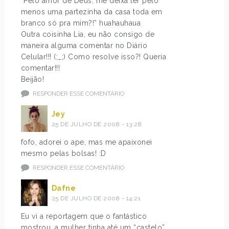
“Pelo amor de Deus, me deixa ter pelo
menos uma partezinha da casa toda em
branco só pra mim?!” huahauhaua
Outra coisinha Lia, eu não consigo de
maneira alguma comentar no Diário
Celular!!! (;_;) Como resolve isso?! Queria
comentar!!!
Beijão!
RESPONDER ESSE COMENTÁRIO
Jey
25 DE JULHO DE 2008 - 13:28
fofo, adorei o ape, mas me apaixonei
mesmo pelas bolsas! :D
RESPONDER ESSE COMENTÁRIO
Dafne
25 DE JULHO DE 2008 - 14:21
Eu vi a reportagem que o fantástico
mostrou, a mulher tinha até um “castelo”