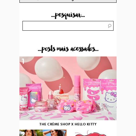
...pesquisar...
...posts mais acessados...
1
THE CRÈME SHOP X HELLO KITTY
2
3