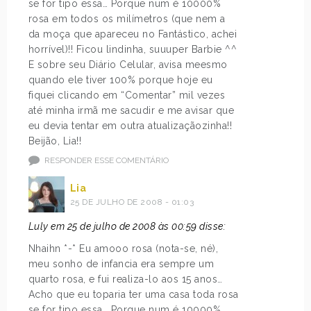
se for tipo essa… Porque num é 10000%
rosa em todos os milímetros (que nem a
da moça que apareceu no Fantástico, achei
horrível)!! Ficou lindinha, suuuper Barbie ^^
E sobre seu Diário Celular, avisa meesmo
quando ele tiver 100% porque hoje eu
fiquei clicando em “Comentar” mil vezes
até minha irmã me sacudir e me avisar que
eu devia tentar em outra atualizaçãozinha!!
Beijão, Lia!!
RESPONDER ESSE COMENTÁRIO
Lia
25 DE JULHO DE 2008 - 01:03
Luly em 25 de julho de 2008 às 00:59 disse:
Nhaihn *-* Eu amooo rosa (nota-se, né),
meu sonho de infancia era sempre um
quarto rosa, e fui realiza-lo aos 15 anos…
Acho que eu toparia ter uma casa toda rosa
se for tipo essa… Porque num é 10000%