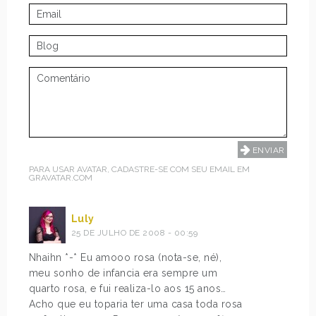
PARA USAR AVATAR, CADASTRE-SE COM SEU EMAIL EM
GRAVATAR.COM
Luly
25 DE JULHO DE 2008 - 00:59
Nhaihn *-* Eu amooo rosa (nota-se, né),
meu sonho de infancia era sempre um
quarto rosa, e fui realiza-lo aos 15 anos…
Acho que eu toparia ter uma casa toda rosa