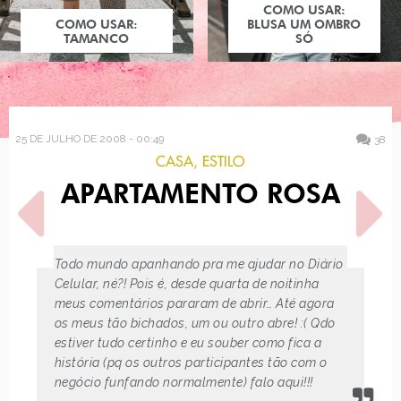
COMO USAR:
COMO USAR:
BLUSA UM OMBRO
TAMANCO
SÓ
25 DE JULHO DE 2008 - 00:49
38
CASA
,
ESTILO
APARTAMENTO ROSA
Todo mundo apanhando pra me ajudar no Diário
Celular, né?! Pois é, desde quarta de noitinha
meus comentários pararam de abrir… Até agora
POST ANTERIOR
PRÓXIMO POST
PRESENTES
os meus tão bichados, um ou outro abre! :( Qdo
MAR DE LAMA DE SAPATOS
estiver tudo certinho e eu souber como fica a
história (pq os outros participantes tão com o
negócio funfando normalmente) falo aqui!!!