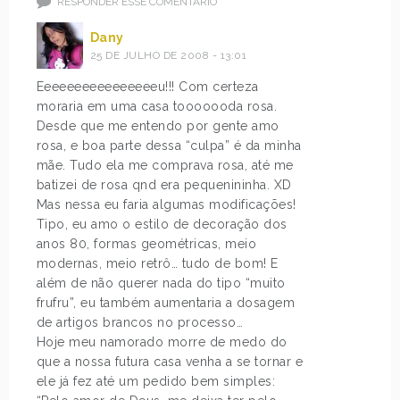
RESPONDER ESSE COMENTÁRIO
Dany
25 DE JULHO DE 2008 - 13:01
Eeeeeeeeeeeeeeeeu!!! Com certeza
moraria em uma casa tooooooda rosa.
Desde que me entendo por gente amo
rosa, e boa parte dessa “culpa” é da minha
mãe. Tudo ela me comprava rosa, até me
batizei de rosa qnd era pequenininha. XD
Mas nessa eu faria algumas modificações!
Tipo, eu amo o estilo de decoração dos
anos 80, formas geométricas, meio
modernas, meio retrô… tudo de bom! E
além de não querer nada do tipo “muito
frufru”, eu também aumentaria a dosagem
de artigos brancos no processo…
Hoje meu namorado morre de medo do
que a nossa futura casa venha a se tornar e
ele já fez até um pedido bem simples: