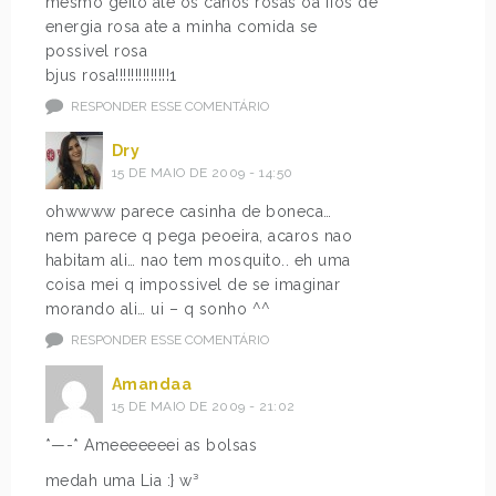
mesmo geito ate os canos rosas oa fios de
energia rosa ate a minha comida se
possivel rosa
bjus rosa!!!!!!!!!!!!!!1
RESPONDER ESSE COMENTÁRIO
Dry
15 DE MAIO DE 2009 - 14:50
ohwwww parece casinha de boneca…
nem parece q pega peoeira, acaros nao
habitam ali… nao tem mosquito.. eh uma
coisa mei q impossivel de se imaginar
morando ali… ui – q sonho ^^
RESPONDER ESSE COMENTÁRIO
Amandaa
15 DE MAIO DE 2009 - 21:02
*—-* Ameeeeeeei as bolsas
medah uma Lia :} w³