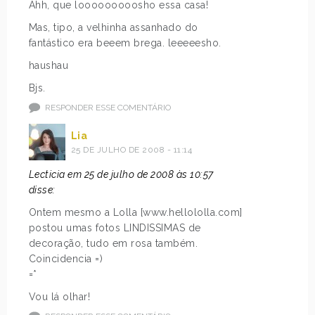
Ahh, que looooooooosho essa casa!
Mas, tipo, a velhinha assanhado do
fantástico era beeem brega. leeeeesho.
haushau
Bjs.
RESPONDER ESSE COMENTÁRIO
Lia
25 DE JULHO DE 2008 - 11:14
Lecticia em 25 de julho de 2008 às 10:57
disse:
Ontem mesmo a Lolla [www.hellololla.com]
postou umas fotos LINDISSIMAS de
decoração, tudo em rosa também.
Coincidencia =)
=*
Vou lá olhar!