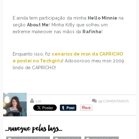
E ainda tem participação da minha
Hello Minnie
na
seção
About Me
! Minha Kitty que sofreu um
extreme makeover nas mãos da
Rafinha
!
Enquanto isso, fiz
cenários de msn da CAPRICHO
e postei no Techgirls
! Adooorooo meu msn 2009
lindo de CAPRICHO!
LIA
59
COMENTÁRIOS
...navegue pelas tags...