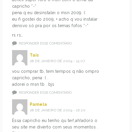
capricho *-*
pena q eu desinstalei o msn 2009 :(
eu ñ gostei do 2009, + acho q vou instalar
denovo só pra por os temas fofos *-*
rs rs…
RESPONDER ESSE COMENTÁRIO
Taís
28 DE JANEIRO DE 2009 - 15:07
vou comprar tb, tem tempos q não ompro
capricho, pena :( .
adorei o msn tb . bjs
RESPONDER ESSE COMENTÁRIO
Pamela
28 DE JANEIRO DE 2009 - 16:20
Essa capricho eu tenho qu ter!,ah!adoro o
seu site me diverto com seus momentos .