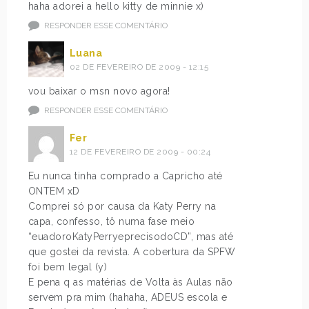
haha adorei a hello kitty de minnie x)
RESPONDER ESSE COMENTÁRIO
Luana
02 DE FEVEREIRO DE 2009 - 12:15
vou baixar o msn novo agora!
RESPONDER ESSE COMENTÁRIO
Fer
12 DE FEVEREIRO DE 2009 - 00:24
Eu nunca tinha comprado a Capricho até
ONTEM xD
Comprei só por causa da Katy Perry na
capa, confesso, tô numa fase meio
“euadoroKatyPerryeprecisodoCD”, mas até
que gostei da revista. A cobertura da SPFW
foi bem legal (y)
E pena q as matérias de Volta às Aulas não
servem pra mim (hahaha, ADEUS escola e