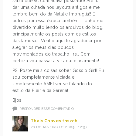
sabia que vc continuava postando! Até fui
dar uma olhada nos layouts antigos e me
lembro bem do da Natalie Imbruglia!! E
outros por essa época também… Tenho me
divertido muito lendo os arquivos do blog,
principalmente os posts com os estilos
das famosas! Venho aqui te agradecer por
alegrar os meus dias poucos
movimentados do trabalho.. rs… Com
certeza vou passar a vir aqui diariamente!
PS: Poste mais coisas sober Gossip Girl! Eu
sou completamente viciada e
simplesmente AMEI ver vc falando do
estilo da Blair e da Serena!
Bjos!!
RESPONDER ESSE COMENTÁRIO
Thais Chaves thszch
28 DE JANEIRO DE 2009 - 12:57