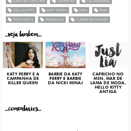
CANTOR-CANTORA
CAPRICHO
CELEBRIDADE
HELLO KITTY
KATY PERRY
MSN
P!NK
TECH GIRLS
TRABALHO
TURMA DO MICKEY
...veja tambem...
KATY PERRY E A
BARBIE DA KATY
CAPRICHO NO
CAMPANHA DE
PERRY E BARBIE
MSN, MAR DE
KILLER QUEEN
DA NICKI MINAJ
LAMA DE MODA,
HELLO KITTY
ANTIGA
...comentarios...