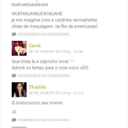
huehuehueuheuhe
HIUEHAIUHAIUEWHIUAHE
já me imaginei com a cestinha vermelhinha
cheia de maquiagem, na fila da americanas!
RESPONDER ESSE COMENTÁRIO
Carol
28 DE JANEIRO DE 2009 - 20:58
Que linda ta a capricho nova *-*
Adorei os temas para o msn novo xDD
RESPONDER ESSE COMENTÁRIO
Thallita
28 DE JANEIRO DE 2009 - 21:00
Q lindoooooo seu msnnn
=D
RESPONDER ESSE COMENTÁRIO