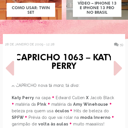
VÍDEO – IPHONE 13
COMO USAR: TWIN
E IPHONE 13 PRO
SET
NO BRASIL
28 DE JANEIRO DE 2009 - 12:28
59
CAPRICHO 1063 – KATY
PERRY
A CAPRICHO nova tá
mara
, tá
diva
:
+
POST ANTERIOR
Katy Perry
na capa
Edward Cullen
PRÓXIMO POST
X
Jacob Black
O QUE TEM NA SUA
+
+
ESTILO TAYLOR SWIFT
+
matéria da
P!nk
matéria da
Amy Winehouse
PENTEADEIRA?
+
beleza pra quem usa
óculos
Hits de beleza do
+
+
SPFW
Prévia do que vai rolar na
moda Inverno
+
garimpão de
volta às aulas
muito maaaiiiss!