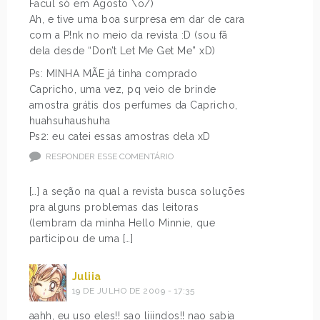
Facul só em Agosto \o/)
Ah, e tive uma boa surpresa em dar de cara
com a P!nk no meio da revista :D (sou fã
dela desde “Don’t Let Me Get Me” xD)
Ps: MINHA MÃE já tinha comprado
Capricho, uma vez, pq veio de brinde
amostra grátis dos perfumes da Capricho,
huahsuhaushuha
Ps2: eu catei essas amostras dela xD
RESPONDER ESSE COMENTÁRIO
[…] a seção na qual a revista busca soluções
pra alguns problemas das leitoras
(lembram da minha Hello Minnie, que
participou de uma […]
Juliia
19 DE JULHO DE 2009 - 17:35
aahh, eu uso eles!! sao liiindos!! nao sabia