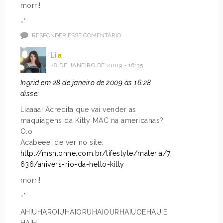
morri!
=*
RESPONDER ESSE COMENTÁRIO
Lia
28 DE JANEIRO DE 2009 - 16:35
Ingrid em 28 de janeiro de 2009 às 16:28
disse:
Liaaaa! Acredita que vai vender as
maquiagens da Kitty MAC na americanas?
O.o
Acabeeei de ver no site:
http://msn.onne.com.br/lifestyle/materia/7
636/anivers-rio-da-hello-kitty
morri!
=*
AHIUHAROIUHAIORUHAIOURHAIUOEHAUIE
HAIH