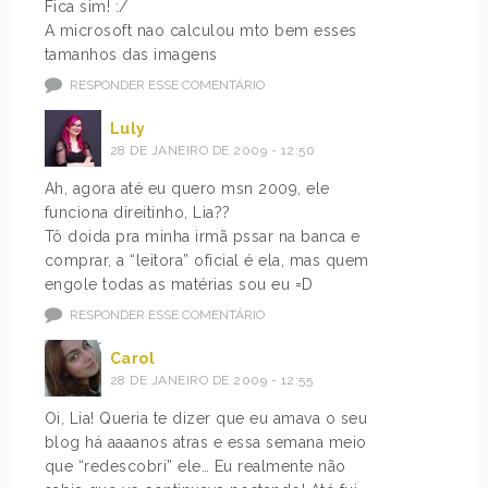
Fica sim! :/
A microsoft nao calculou mto bem esses
tamanhos das imagens
RESPONDER ESSE COMENTÁRIO
Luly
28 DE JANEIRO DE 2009 - 12:50
Ah, agora até eu quero msn 2009, ele
funciona direitinho, Lia??
Tô doida pra minha irmã pssar na banca e
comprar, a “leitora” oficial é ela, mas quem
engole todas as matérias sou eu =D
RESPONDER ESSE COMENTÁRIO
Carol
28 DE JANEIRO DE 2009 - 12:55
Oi, Lia! Queria te dizer que eu amava o seu
blog há aaaanos atras e essa semana meio
que “redescobri” ele… Eu realmente não