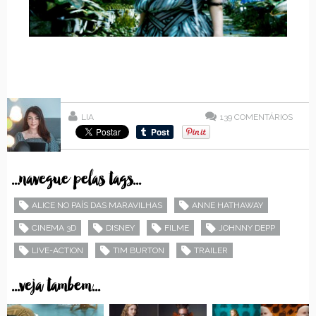
LIA
139
COMENTÁRIOS
...navegue pelas tags...
ALICE NO PAÍS DAS MARAVILHAS
ANNE HATHAWAY
CINEMA 3D
DISNEY
FILME
JOHNNY DEPP
LIVE-ACTION
TIM BURTON
TRAILER
...veja tambem...