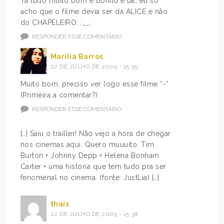
Tá tudo muito bom e bonito e tal, eu só
acho que o filme devia ser da ALICE e não
do CHAPELEIRO. ;__;
RESPONDER ESSE COMENTÁRIO
Marília Barros
22 DE JULHO DE 2009 - 15:35
Muito bom, preciso ver logo esse filme *-*
(Primeira a comentar?)
RESPONDER ESSE COMENTÁRIO
[…] Saiu o trailler! Não vejo a hora de chegar
nos cinemas aqui. Quero muuuito. Tim
Burton + Johnny Depp + Helena Bonham
Carter + uma história que tem tudo pra ser
fenomenal no cinema. (fonte: JustLia) […]
thaís
22 DE JULHO DE 2009 - 15:38