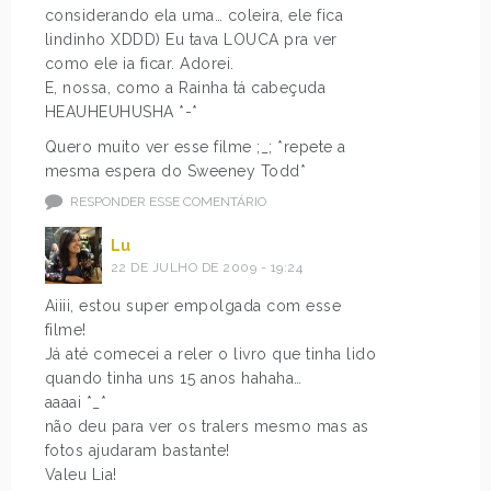
considerando ela uma… coleira, ele fica
lindinho XDDD) Eu tava LOUCA pra ver
como ele ia ficar. Adorei.
E, nossa, como a Rainha tá cabeçuda
HEAUHEUHUSHA *-*
Quero muito ver esse filme ;_; *repete a
mesma espera do Sweeney Todd*
RESPONDER ESSE COMENTÁRIO
Lu
22 DE JULHO DE 2009 - 19:24
Aiiii, estou super empolgada com esse
filme!
Já até comecei a reler o livro que tinha lido
quando tinha uns 15 anos hahaha…
aaaai *_*
não deu para ver os tralers mesmo mas as
fotos ajudaram bastante!
Valeu Lia!