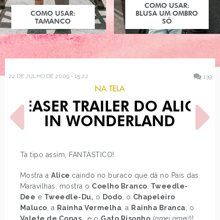
COMO USAR:
COMO USAR:
BLUSA UM OMBRO
TAMANCO
SÓ
22 DE JULHO DE 2009 - 15:22
139
NA TELA
TEASER TRAILER DO ALICE
IN WONDERLAND
Tá tipo assim, FANTÁSTICO!
POST ANTERIOR
PRÓXIMO POST
Mostra a
Alice
caindo no buraco que dá no País das
ESMALTE VERDE CLARO
PULLIP HELLO KITTY
Maravilhas, mostra o
Coelho Branco
,
Tweedle-
Dee
e
Tweedle-Du,
o
Dodo
, o
Chapeleiro
Maluco
, a
Rainha Vermelha
, a
Rainha Branca
, o
Valete de Copas
… e o
Gato Risonho
(amei amei!)
!