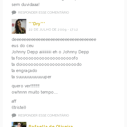
sem duvidaaa!
RESPONDER ESSE COMENTÁRIO
***Dry***
22 DE JULHO DE 2009 - 17:12
deeeeeeeeeeeeeeeeeeeeeeeeeeeeeeeeee
eus do ceu
Johnny Depp aiiiiiiiiii eh o Johnny Depp
ta fooooooooooooooooooooofo
ta doioooooooooooooooooooodo
ta engraçado
ta suuuuuuuuuuuper
quero ver!!!!!!!!!
owhnnn muito tempo……
aff
((triste))
RESPONDER ESSE COMENTÁRIO
Rafaella de Oliveira