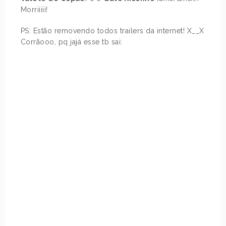
Morriiiii!
PS: Estão removendo todos trailers da internet! X__X
Corrãooo, pq jajá esse tb sai: