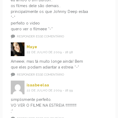
eu amoo o tim burton..
os filmes dele são demais..
principalmente os que Johnny Deep estaa
*-*
perfeito o video
quero ver o filmeee *-*
RESPONDER ESSE COMENTÁRIO
Maye
22 DE JULHO DE 2009 - 18:58
Ameeei, mas tá muito longe ainda! Bem
que eles podiam adiantar a estreia *-*
RESPONDER ESSE COMENTÁRIO
isaabeelaa
22 DE JULHO DE 2009 - 18:59
simplismente perfeito.
VO VER O FILME NA ESTREIA !!!!!!!!!!!!
;*