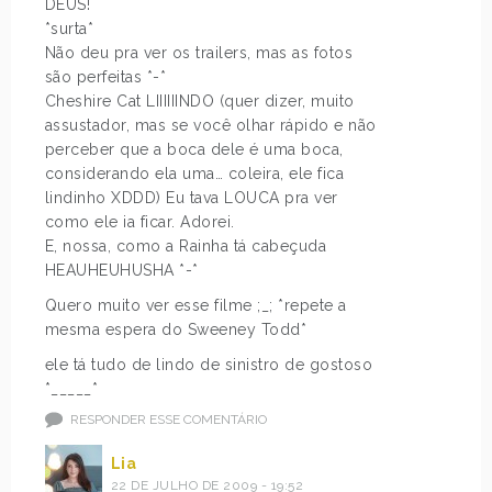
DEUS!
*surta*
Não deu pra ver os trailers, mas as fotos
são perfeitas *-*
Cheshire Cat LIIIIIINDO (quer dizer, muito
assustador, mas se você olhar rápido e não
perceber que a boca dele é uma boca,
considerando ela uma… coleira, ele fica
lindinho XDDD) Eu tava LOUCA pra ver
como ele ia ficar. Adorei.
E, nossa, como a Rainha tá cabeçuda
HEAUHEUHUSHA *-*
Quero muito ver esse filme ;_; *repete a
mesma espera do Sweeney Todd*
ele tá tudo de lindo de sinistro de gostoso
*_____*
RESPONDER ESSE COMENTÁRIO
Lia
22 DE JULHO DE 2009 - 19:52