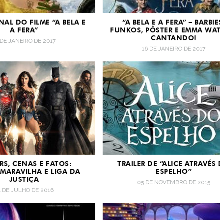
INAL DO FILME “A BELA E
“A BELA E A FERA” – BARBIE
A FERA”
FUNKOS, PÔSTER E EMMA WA
CANTANDO!
 DE JANEIRO DE 2017
16 DE JANEIRO DE 2017
ERS, CENAS E FATOS:
TRAILER DE “ALICE ATRAVÉS
MARAVILHA E LIGA DA
ESPELHO”
JUSTIÇA
05 DE NOVEMBRO DE 2015
4 DE JULHO DE 2016