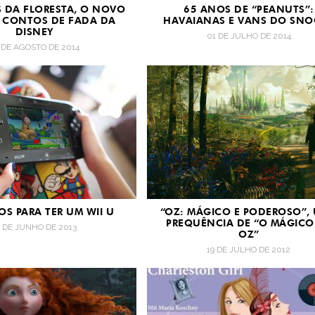
 DA FLORESTA, O NOVO
65 ANOS DE “PEANUTS”:
E CONTOS DE FADA DA
HAVAIANAS E VANS DO SNO
DISNEY
01 DE JULHO DE 2014
 DE AGOSTO DE 2014
OS PARA TER UM WII U
“OZ: MÁGICO E PODEROSO”,
PREQUÊNCIA DE “O MÁGICO
8 DE JUNHO DE 2013
OZ”
19 DE JULHO DE 2012