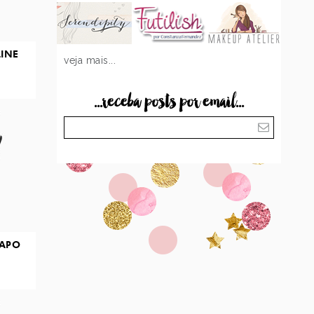
LINE
veja mais...
...receba posts por email...
SAPO