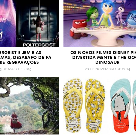
ERGEIST E JEM E AS
OS NOVOS FILMES DISNEY PI
MAS, DESABAFO DE FÃ
DIVERTIDA MENTE E THE G
RE REGRAVAÇÕES
DINOSAUR
13 DE MAIO DE 2015
28 DE NOVEMBRO DE 2014