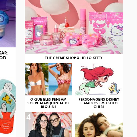
XAR:
OOD
THE CRÈME SHOP X HELLO KITTY
2
3
O QUE ELES PENSAM
PERSONAGENS DISNEY
SOBRE MARQUINHA DE
E AMIGOS EM ESTILO
BIQUÍNI
CHIBI
4
5