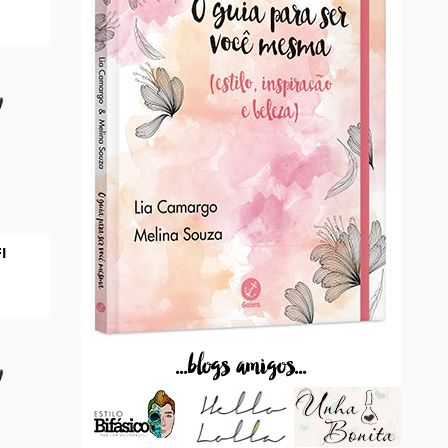
I
...blogs amigos...