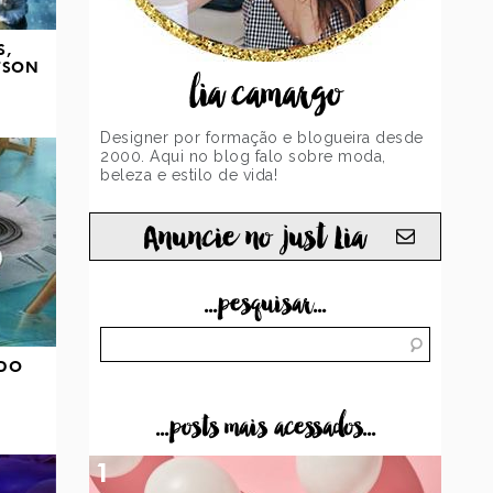
S,
TSON
lia camargo
Designer por formação e blogueira desde
2000. Aqui no blog falo sobre moda,
beleza e estilo de vida!
Anuncie no just Lia
...pesquisar...
 DO
...posts mais acessados...
1