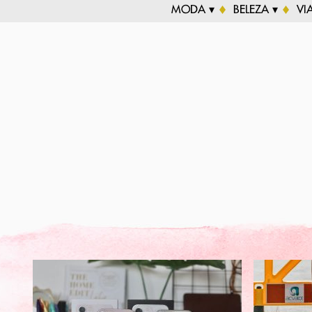
MODA ▾
BELEZA ▾
VI