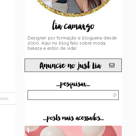
lia camargo
Designer por formação e blogueira desde
2000. Aqui no blog falo sobre moda,
beleza e estilo de vida!
Anuncie no just Lia
...pesquisar...
RIOS
...posts mais acessados...
1