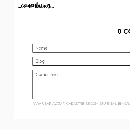
...comentarios...
0
C
PARA USAR AVATAR, CADASTRE-SE COM SEU EMAIL EM
GR