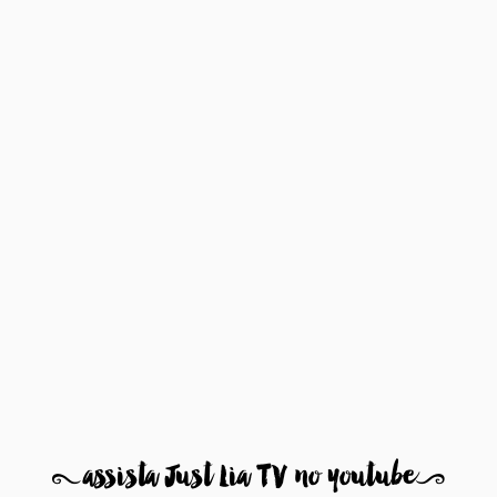
8
assista Just Lia TV no youtube
9