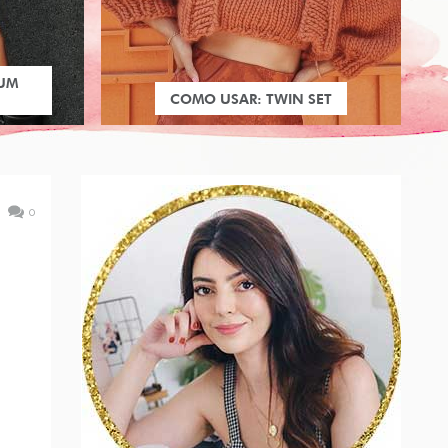
 UM
COMO USAR: TWIN SET
0