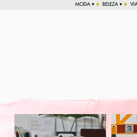
MODA ▾
BELEZA ▾
VI