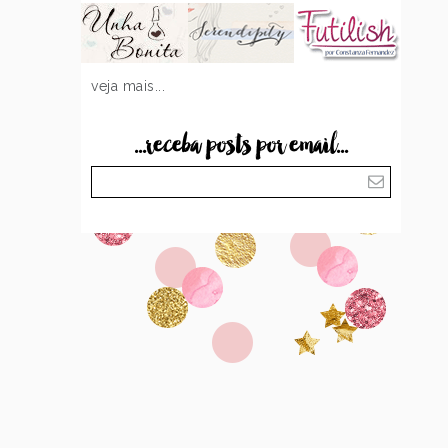
veja mais...
...receba posts por email...