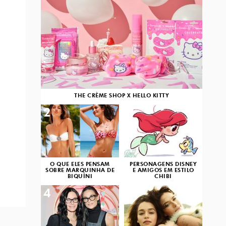
THE CRÈME SHOP X HELLO KITTY
2
3
O QUE ELES PENSAM
PERSONAGENS DISNEY
SOBRE MARQUINHA DE
E AMIGOS EM ESTILO
BIQUÍNI
CHIBI
4
5