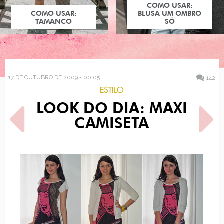
COMO USAR:
COMO USAR:
BLUSA UM OMBRO
TAMANCO
SÓ
17 DE OUTUBRO DE 2009 - 00:05
142
ESTILO
LOOK DO DIA: MAXI
CAMISETA
POST ANTERIOR
PRÓXIMO POST
ESMALTE CINZA CLARO
OVERDOSE: MORANGOS