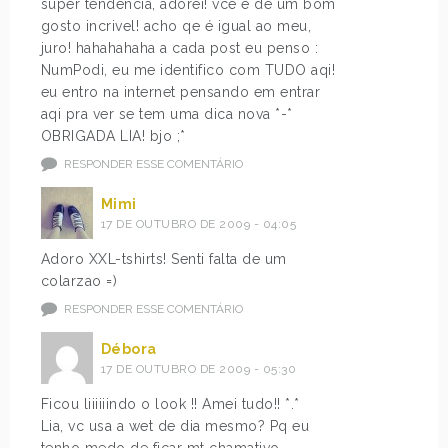
super tendência, adorei! vcê é de um bom
gosto incrivel! acho qe é igual ao meu,
juro! hahahahaha a cada post eu penso :
NumPodi, eu me identifico com TUDO aqi!
eu entro na internet pensando em entrar
aqi pra ver se tem uma dica nova *-*
OBRIGADA LIA! bjo ;*
RESPONDER ESSE COMENTÁRIO
Mimi
17 DE OUTUBRO DE 2009 - 04:05
Adoro XXL-tshirts! Senti falta de um
colarzao =)
RESPONDER ESSE COMENTÁRIO
Débora
17 DE OUTUBRO DE 2009 - 05:30
Ficou liiiiiindo o look !! Amei tudo!! *.*
Lia, vc usa a wet de dia mesmo? Pq eu
tenho medo de ficar mt chamativo.