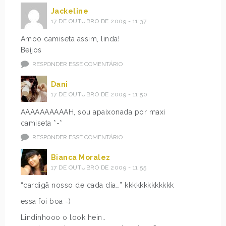
Jackeline
17 DE OUTUBRO DE 2009 - 11:37
Amoo camiseta assim, linda!
Beijos
RESPONDER ESSE COMENTÁRIO
Dani
17 DE OUTUBRO DE 2009 - 11:50
AAAAAAAAAAH, sou apaixonada por maxi
camiseta *-*
RESPONDER ESSE COMENTÁRIO
Bianca Moralez
17 DE OUTUBRO DE 2009 - 11:55
“cardigã nosso de cada dia…” kkkkkkkkkkkkk
essa foi boa =)
Lindinhooo o look hein..