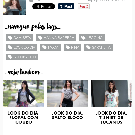
...navegue pelas tags...
CAMISETA
HANNA BARBERA
LEGGING
LOOK DO DIA
MODA
PINK
SAPATILHA
SCOOBY DOO
...veja tambem...
LOOK DO DIA:
LOOK DO DIA:
LOOK DO DIA:
FLORAL COM
SALTO BLOCO
T-SHIRT DE
COURO
TUCANOS