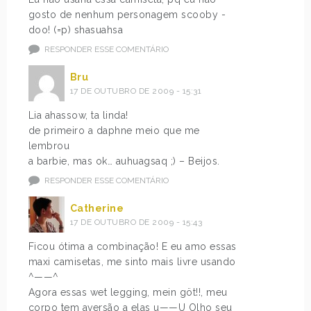
gosto de nenhum personagem scooby -
doo! (=p) shasuahsa
RESPONDER ESSE COMENTÁRIO
Bru
17 DE OUTUBRO DE 2009 - 15:31
Lia ahassow, ta linda!
de primeiro a daphne meio que me
lembrou
a barbie, mas ok… auhuagsaq ;) – Beijos.
RESPONDER ESSE COMENTÁRIO
Catherine
17 DE OUTUBRO DE 2009 - 15:43
Ficou ótima a combinação! E eu amo essas
maxi camisetas, me sinto mais livre usando
^——^
Agora essas wet legging, mein göt!!, meu
corpo tem aversão a elas u——U Olho seu