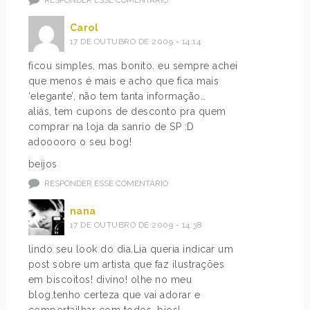
Carol
17 DE OUTUBRO DE 2009 - 14:14
ficou simples, mas bonito. eu sempre achei
que menos é mais e acho que fica mais
‘elegante’, não tem tanta informação…
aliás, tem cupons de desconto pra quem
comprar na loja da sanrio de SP :D
adooooro o seu bog!
beijos
RESPONDER ESSE COMENTÁRIO
nana
17 DE OUTUBRO DE 2009 - 14:38
lindo seu look do dia.Lia queria indicar um
post sobre um artista que faz ilustrações
em biscoitos! divino! olhe no meu
blog,tenho certeza que vai adorar e
comportailhar com todos. bjos!