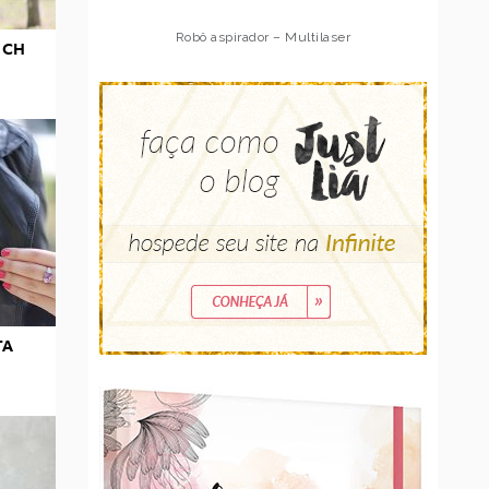
Robô aspirador – Multilaser
NCH
TA