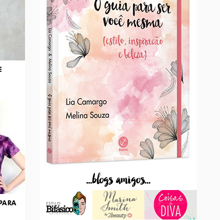
E
...blogs amigos...
PARA