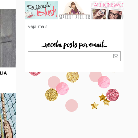
veja mais...
...receba posts por email...
LIA