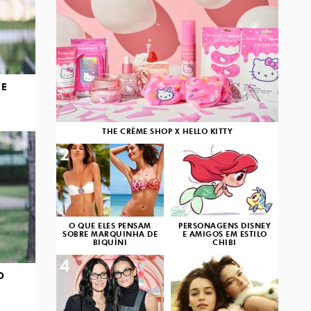
DE
THE CRÈME SHOP X HELLO KITTY
2
3
O QUE ELES PENSAM
PERSONAGENS DISNEY
SOBRE MARQUINHA DE
E AMIGOS EM ESTILO
BIQUÍNI
CHIBI
4
5
O