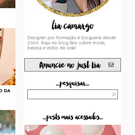
E
lia camargo
Designer por formação e blogueira desde
2000. Aqui no blog falo sobre moda,
beleza e estilo de vida!
Anuncie no just Lia
...pesquisar...
O DA
...posts mais acessados...
1