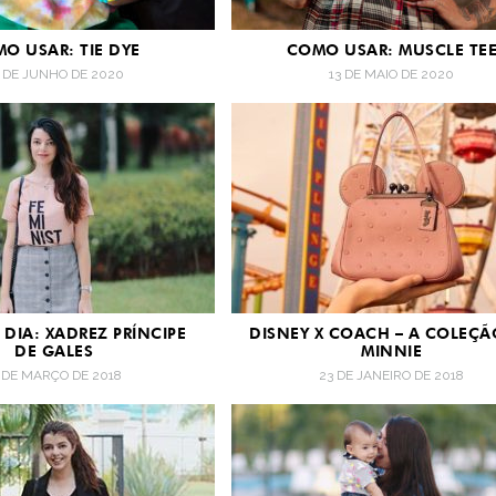
O USAR: TIE DYE
COMO USAR: MUSCLE TE
 DE JUNHO DE 2020
13 DE MAIO DE 2020
DIA: XADREZ PRÍNCIPE
DISNEY X COACH – A COLEÇÃ
DE GALES
MINNIE
5 DE MARÇO DE 2018
23 DE JANEIRO DE 2018