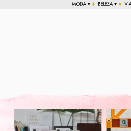
MODA ▾
BELEZA ▾
VI