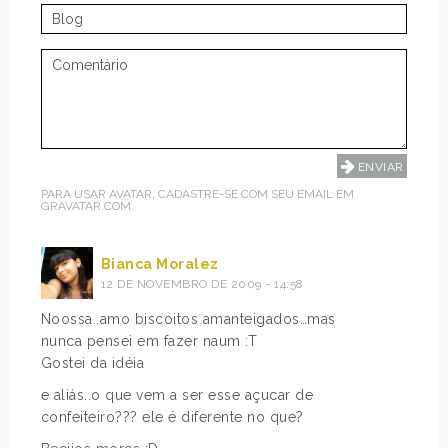
PARA USAR AVATAR, CADASTRE-SE COM SEU EMAIL EM
GRAVATAR.COM
Bianca Moralez
12 DE NOVEMBRO DE 2009 - 14:58
Noossa..amo biscoitos amanteigados…mas
nunca pensei em fazer naum :T
Gostei da idéia
e aliás..o que vem a ser esse açucar de
confeiteiro??? ele é diferente no que?