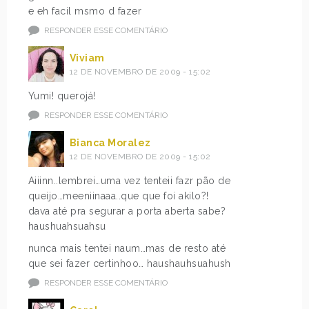
e eh facil msmo d fazer
RESPONDER ESSE COMENTÁRIO
Viviam
12 DE NOVEMBRO DE 2009 - 15:02
Yumi! querojá!
RESPONDER ESSE COMENTÁRIO
Bianca Moralez
12 DE NOVEMBRO DE 2009 - 15:02
Aiiinn..lembrei…uma vez tenteii fazr pão de
queijo…meeniinaaa..que que foi akilo?!
dava até pra segurar a porta aberta sabe?
haushuahsuahsu
nunca mais tentei naum…mas de resto até
que sei fazer certinhoo… haushauhsuahush
RESPONDER ESSE COMENTÁRIO