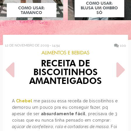
COMO USAR:
COMO USAR:
BLUSA UM OMBRO
TAMANCO
SÓ
12 DE NOVEMBRO DE 2009 - 14:54
100
ALIMENTOS E BEBIDAS
RECEITA DE
BISCOITINHOS
AMANTEIGADOS
POST ANTERIOR
PRÓXIMO POST
A
Chebel
me passou essa receita de biscoitinhos e
RAINDROP MEMORY
ESTILO: BLAKE LIVELY
demorou um pouco pra eu conseguir fazer, pq
apesar de ser
absurdamente fácil
, precisava de 3
coisas que eu nunca tinha pensado em comprar:
açúcar de confeiteiro
,
rolo e cortadores de massa
. Foi