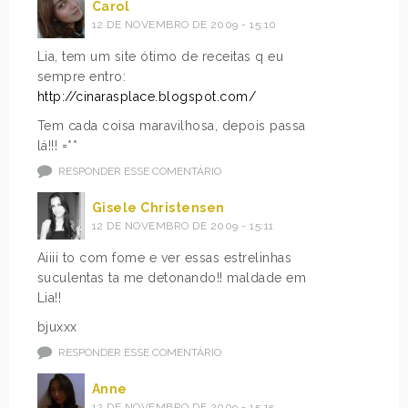
Carol
12 DE NOVEMBRO DE 2009 - 15:10
Lia, tem um site ótimo de receitas q eu
sempre entro:
http://cinarasplace.blogspot.com/
Tem cada coisa maravilhosa, depois passa
lá!!! =**
RESPONDER ESSE COMENTÁRIO
Gisele Christensen
12 DE NOVEMBRO DE 2009 - 15:11
Aiiii to com fome e ver essas estrelinhas
suculentas ta me detonando!! maldade em
Lia!!
bjuxxx
RESPONDER ESSE COMENTÁRIO
Anne
12 DE NOVEMBRO DE 2009 - 15:15