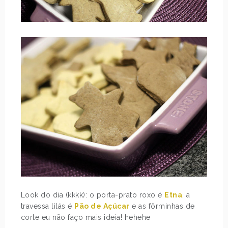
Look do dia (kkkk): o porta-prato roxo é
Etna
, a
travessa lilás é
Pão de Açúcar
e as fôrminhas de
corte eu não faço mais ideia! hehehe