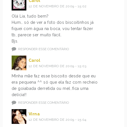
Carol
12 DE NOVEMBRO DE 2009 - 15:02
Olá Lia, tudo bem?
Hum… só de ver a foto dos biscoitinhos já
fiquei com água na boca, vou tentar fazer
tb, parece ser muito fácil.
Bjs.
RESPONDER ESSE COMENTÁRIO
Carol
12 DE NOVEMBRO DE 2009 - 15:03
MInha mãe faz esse biscoito desde que eu
era pequena ^^ só que ela faz com recheio
de goiabada derretida ou mel..fica uma
delícia!!
RESPONDER ESSE COMENTÁRIO
Virna
12 DE NOVEMBRO DE 2009 - 15:04