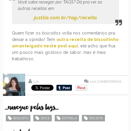
Você sabe navegar por TAGS? Dá pra ver as
outras receitas em:
justlia.com.br/tag/receita
Quem fizer os biscoitos volta nos comentários pra
deixar a opinião! Tem
outra receita de biscoitinho
amanteigado neste post aqui
, ele acho que fica
um pouco mais gostoso de sabor, mas é mais
trabalhoso.
LIA
100
COMENTÁRIOS
...navegue pelas tags...
BISCOITO
DOCE
ESTRELA
RECEITA