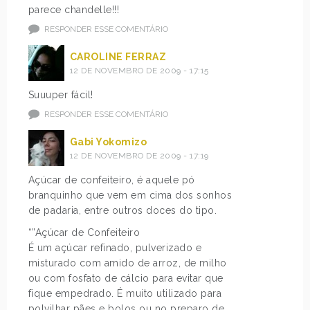
parece chandelle!!!
RESPONDER ESSE COMENTÁRIO
CAROLINE FERRAZ
12 DE NOVEMBRO DE 2009 - 17:15
Suuuper fácil!
RESPONDER ESSE COMENTÁRIO
Gabi Yokomizo
12 DE NOVEMBRO DE 2009 - 17:19
Açúcar de confeiteiro, é aquele pó
branquinho que vem em cima dos sonhos
de padaria, entre outros doces do tipo.
“”Açúcar de Confeiteiro
É um açúcar refinado, pulverizado e
misturado com amido de arroz, de milho
ou com fosfato de cálcio para evitar que
fique empedrado. É muito utilizado para
polvilhar pães e bolos ou no preparo de