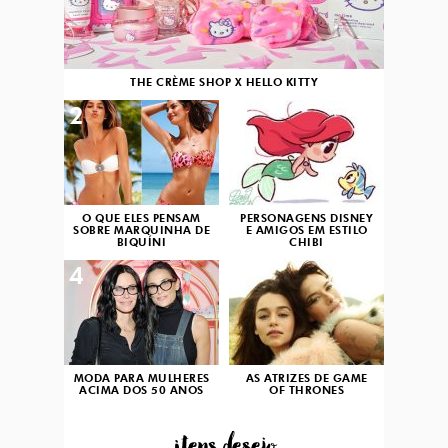
THE CRÈME SHOP X HELLO KITTY
2
3
O QUE ELES PENSAM
PERSONAGENS DISNEY
SOBRE MARQUINHA DE
E AMIGOS EM ESTILO
BIQUÍNI
CHIBI
4
5
MODA PARA MULHERES
AS ATRIZES DE GAME
ACIMA DOS 50 ANOS
OF THRONES
...itens desejo...