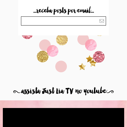
...receba posts por email...
8
assista Just Lia TV no youtube
9