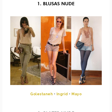
1. BLUSAS NUDE
Golestaneh
+
Ingrid
+
Mayo