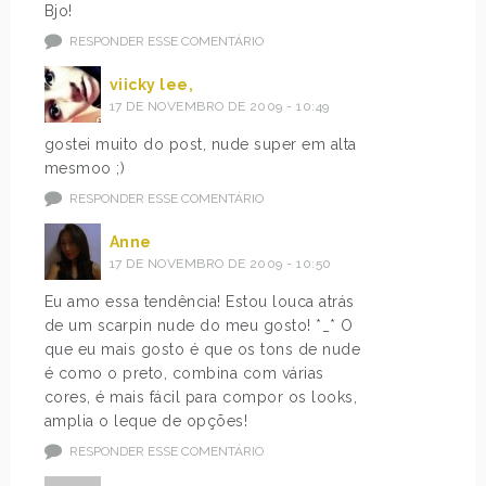
Bjo!
RESPONDER ESSE COMENTÁRIO
viicky lee,
17 DE NOVEMBRO DE 2009 - 10:49
gostei muito do post, nude super em alta
mesmoo ;)
RESPONDER ESSE COMENTÁRIO
Anne
17 DE NOVEMBRO DE 2009 - 10:50
Eu amo essa tendência! Estou louca atrás
de um scarpin nude do meu gosto! *_* O
que eu mais gosto é que os tons de nude
é como o preto, combina com várias
cores, é mais fácil para compor os looks,
amplia o leque de opções!
RESPONDER ESSE COMENTÁRIO