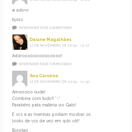
ai adoro
bjoss
RESPONDER ESSE COMENTÁRIO
Daiane Magalhães
17 DE NOVEMBRO DE 2009 - 12:27
Adoroooooooooooooo!
RESPONDER ESSE COMENTÁRIO
Ana Carolina
17 DE NOVEMBRO DE 2009 - 12:30
Amooooo nude!
Combina com tudo!! *-*
Parabéns pela matéria vio Gabi!
E vcs e as meninas podiam mostrar os
looks de vcs de vez em qdo ok!!
Bjookas