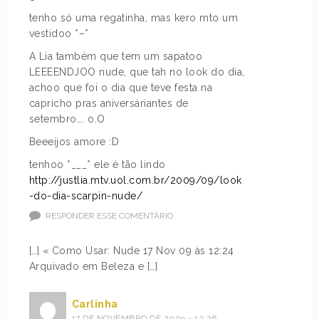
tenho só uma regatinha, mas kero mto um
vestidoo *–*
A Lia também que tem um sapatoo
LEEEENDJOO nude, que tah no look do dia,
achoo que foi o dia que teve festa na
capricho pras aniversáriantes de
setembro…. o.O
Beeeijos amore :D
tenhoo *___* ele é tão lindo
http://justlia.mtv.uol.com.br/2009/09/look
-do-dia-scarpin-nude/
RESPONDER ESSE COMENTÁRIO
[…] « Como Usar: Nude 17 Nov 09 às 12:24
Arquivado em Beleza e […]
Carlinha
17 DE NOVEMBRO DE 2009 - 12:26