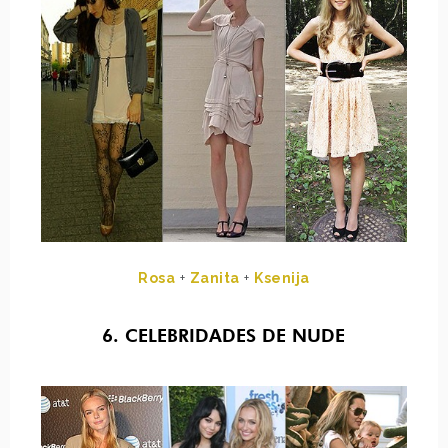
Rosa
+
Zanita
+
Ksenija
6. CELEBRIDADES DE NUDE