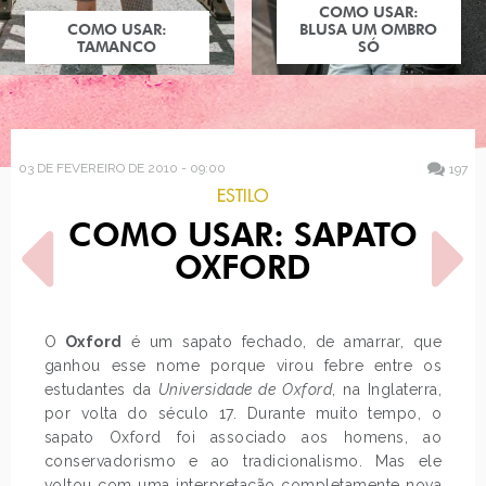
COMO USAR:
COMO USAR:
BLUSA UM OMBRO
TAMANCO
SÓ
03 DE FEVEREIRO DE 2010 - 09:00
197
ESTILO
COMO USAR: SAPATO
OXFORD
O
Oxford
é um sapato fechado, de amarrar, que
ganhou esse nome porque virou febre entre os
POST ANTERIOR
PRÓXIMO POST
estudantes da
Universidade de Oxford
, na Inglaterra,
OVERDOSE: MAÇÃS
MISS KITTY
por volta do século 17. Durante muito tempo, o
sapato Oxford foi associado aos homens, ao
conservadorismo e ao tradicionalismo. Mas ele
voltou com uma interpretação completamente nova