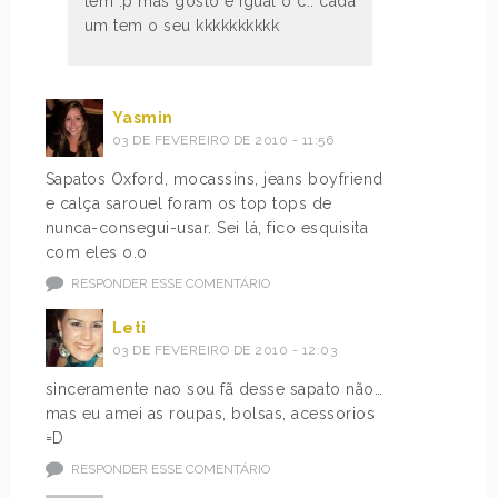
tem :p mas gosto é igual o c.. cada
um tem o seu kkkkkkkkkk
Yasmin
03 DE FEVEREIRO DE 2010 - 11:56
Sapatos Oxford, mocassins, jeans boyfriend
e calça sarouel foram os top tops de
nunca-consegui-usar. Sei lá, fico esquisita
com eles o.o
RESPONDER ESSE COMENTÁRIO
Leti
03 DE FEVEREIRO DE 2010 - 12:03
sinceramente nao sou fã desse sapato não…
mas eu amei as roupas, bolsas, acessorios
=D
RESPONDER ESSE COMENTÁRIO