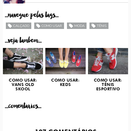
...navegue pelas tags...
CALÇADO
COMO USAR
MODA
TÊNIS
...veja tambem...
COMO USAR:
COMO USAR:
COMO USAR:
VANS OLD
KEDS
TÊNIS
SKOOL
ESPORTIVO
...comentarios...