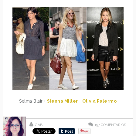
Selma Blair +
Sienna Miller
+
Olivia Palermo
GABI
197
COMENTÁRIOS