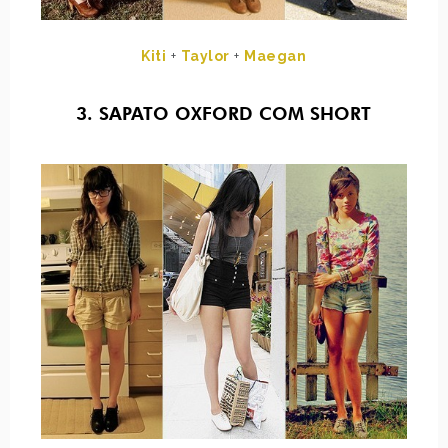
Kiti
+
Taylor
+
Maegan
3. SAPATO OXFORD COM SHORT