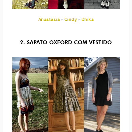
Anastasia
+
Cindy
+
Dhika
2. SAPATO OXFORD COM VESTIDO