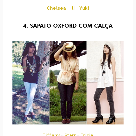
Chelsea
+
Ili
+
Yuki
4. SAPATO OXFORD COM CALÇA
Tiffany
+
Starr
+
Tricia