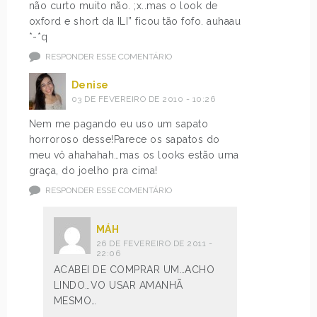
não curto muito não. ;x..mas o look de
oxford e short da ILI” ficou tão fofo. auhaau
*-*q
RESPONDER ESSE COMENTÁRIO
Denise
03 DE FEVEREIRO DE 2010 - 10:26
Nem me pagando eu uso um sapato
horroroso desse!Parece os sapatos do
meu vô ahahahah…mas os looks estão uma
graça, do joelho pra cima!
RESPONDER ESSE COMENTÁRIO
MÁH
26 DE FEVEREIRO DE 2011 -
22:06
ACABEI DE COMPRAR UM…ACHO
LINDO…VO USAR AMANHÃ
MESMO…