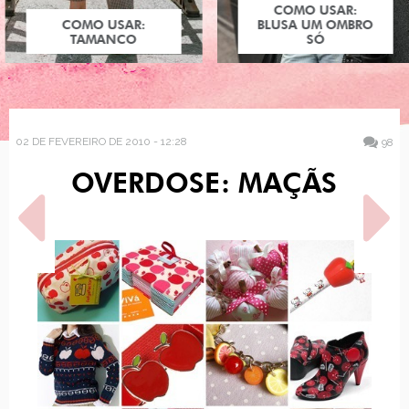
COMO USAR:
COMO USAR:
BLUSA UM OMBRO
TAMANCO
SÓ
02 DE FEVEREIRO DE 2010 - 12:28
98
OVERDOSE: MAÇÃS
POST ANTERIOR
PRÓXIMO POST
BARBIE BASICS
COMO USAR: SAPATO
CUSTOMIZADAS POR
OXFORD
ESTILISTAS