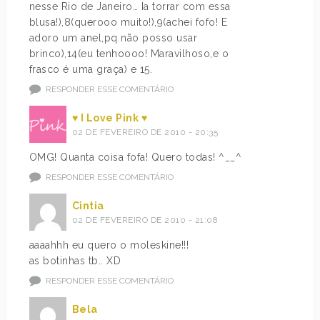
nesse Rio de Janeiro… Ia torrar com essa
blusa!),8(querooo muito!),9(achei fofo! E
adoro um anel,pq não posso usar
brinco),14(eu tenhoooo! Maravilhoso,e o
frasco é uma graça) e 15.
RESPONDER ESSE COMENTÁRIO
♥ I Love Pink ♥
02 DE FEVEREIRO DE 2010 - 20:35
OMG! Quanta coisa fofa! Quero todas! ^__^
RESPONDER ESSE COMENTÁRIO
Cintia
02 DE FEVEREIRO DE 2010 - 21:08
aaaahhh eu quero o moleskine!!!
as botinhas tb.. XD
RESPONDER ESSE COMENTÁRIO
Bela