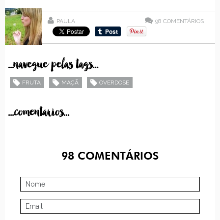
PAULA
98
COMENTÁRIOS
...navegue pelas tags...
FRUTA
MAÇÃ
OVERDOSE
...comentarios...
98
COMENTÁRIOS