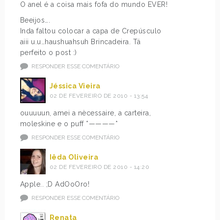
O anel é a coisa mais fofa do mundo EVER!
Beeijos….
Inda faltou colocar a capa de Crepúsculo
aiii u.u…haushuahsuh Brincadeira. Tá
perfeito o post :)
RESPONDER ESSE COMENTÁRIO
Jéssica Vieira
02 DE FEVEREIRO DE 2010 - 13:54
ouuuuun, amei a nècessaire, a carteira,
moleskine e o puff *————*
RESPONDER ESSE COMENTÁRIO
Iêda Oliveira
02 DE FEVEREIRO DE 2010 - 14:20
Apple.. ;D AdOoOro!
RESPONDER ESSE COMENTÁRIO
Renata