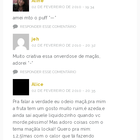
Aline
02 DE FEVEREIRO DE 2010 - 19:34
amei mto o puff *—*
RESPONDER ESSE COMENTÁRIO
jeh
02 DE FEVEREIRO DE 2010 - 20:32
Muito criativa essa onverdose de maçãs,
adorei *-*
RESPONDER ESSE COMENTÁRIO
Alice
02 DE FEVEREIRO DE 2010 - 20:35
Pra falar a verdade eu odeio maçã,pra mim
a fruta tem um gosto muito ruim,é azeda,e
ainda saí aquele liquidozinho quando vc
morde,péssimo! Mas adoro coisas com o
tema maçã(a locka)! Quero pra mim:
1,2,5(mas com o calor que tá fazendo