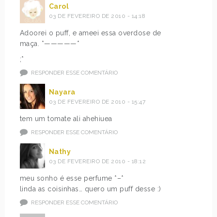
Carol
03 DE FEVEREIRO DE 2010 - 14:18
Adoorei o puff, e ameei essa overdose de
maça. *—————*
;*
RESPONDER ESSE COMENTÁRIO
Nayara
03 DE FEVEREIRO DE 2010 - 15:47
tem um tomate ali ahehiuea
RESPONDER ESSE COMENTÁRIO
Nathy
03 DE FEVEREIRO DE 2010 - 18:12
meu sonho é esse perfume *–*
linda as coisinhas… quero um puff desse :)
RESPONDER ESSE COMENTÁRIO