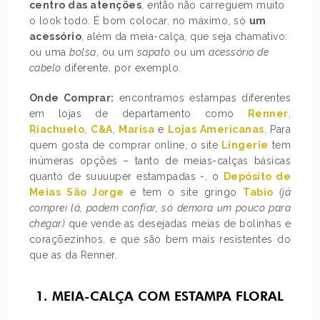
centro das atenções
, então não carreguem muito
o look todo. É bom colocar, no máximo, só
um
acessório
, além da meia-calça, que seja chamativo:
ou uma
bolsa
, ou um
sapato
ou um
acessório de
cabelo
diferente, por exemplo.
Onde Comprar:
encontramos estampas diferentes
em lojas de departamento como
Renner
,
Riachuelo
,
C&A
,
Marisa
e
Lojas Americanas
. Para
quem gosta de comprar online, o site
Lingerie
tem
inúmeras opções – tanto de meias-calças básicas
quanto de suuuuper estampadas -, o
Depósito de
Meias São Jorge
e tem o site gringo
Tabio
(já
comprei lá, podem confiar, só demora um pouco para
chegar)
que vende as desejadas meias de bolinhas e
coraçõezinhos, e que são bem mais resistentes do
que as da Renner.
1. MEIA-CALÇA COM ESTAMPA FLORAL