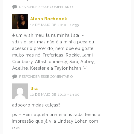
RESPONDER ESSE COMENTÁRIO
Alana Bochenek
12 DE MAIO DE 2010 - 12:55
é um wish meu, ta na minha lista :~
sdjiisjdijsdij mas não é a minha peça ou
acessório preferido, nem que eu goste
muito mas né! Preferidas: Rockie, Janni,
Cranberry, Atfashionmercy, Sara, Abbey,
Adeline, Kessler e a Taylor hahah *-*
RESPONDER ESSE COMENTÁRIO
tha
12 DE MAIO DE 2010 - 13:00
adoooro meias calças!!
ps – Hein, aquela primeira listrada: tenho a
impressão que já vi a Lindsay Lohan com
elas.