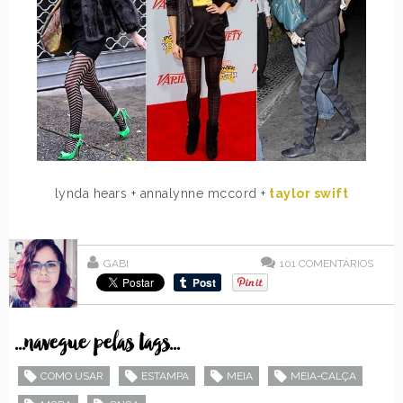
lynda hears + annalynne mccord +
taylor swift
GABI
101
COMENTÁRIOS
...navegue pelas tags...
COMO USAR
ESTAMPA
MEIA
MEIA-CALÇA