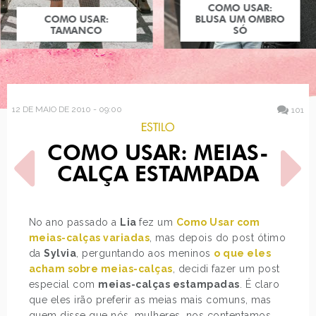
COMO USAR:
COMO USAR:
BLUSA UM OMBRO
TAMANCO
SÓ
12 DE MAIO DE 2010 - 09:00
101
ESTILO
COMO USAR: MEIAS-
CALÇA ESTAMPADA
No ano passado a
Lia
fez um
Como Usar com
meias-calças variadas
, mas depois do post ótimo
POST ANTERIOR
PRÓXIMO POST
da
Sylvia
, perguntando aos meninos
o que eles
CHAMPION TROCA
COLEÇÃO DE ANÉIS ALICE
PULSEIRA
NA H.STERN
acham sobre meias-calças
, decidi fazer um post
especial com
meias-calças estampadas
. É claro
que eles irão preferir as meias mais comuns, mas
quem disse que nós, mulheres, nos contentamos