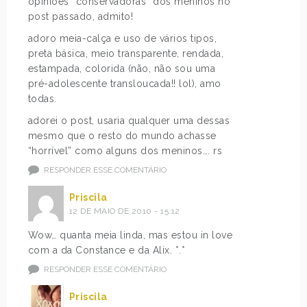
opiniões “conservadoras” dos meninos no
post passado, admito!
adoro meia-calça e uso de vários tipos,
preta básica, meio transparente, rendada,
estampada, colorida (não, não sou uma
pré-adolescente transloucada!! lol), amo
todas.
adorei o post, usaria qualquer uma dessas
mesmo que o resto do mundo achasse
“horrível” como alguns dos meninos…. rs
RESPONDER ESSE COMENTÁRIO
Priscila
12 DE MAIO DE 2010 - 15:12
Wow… quanta meia linda, mas estou in love
com a da Constance e da Alix. *.*
RESPONDER ESSE COMENTÁRIO
Priscila