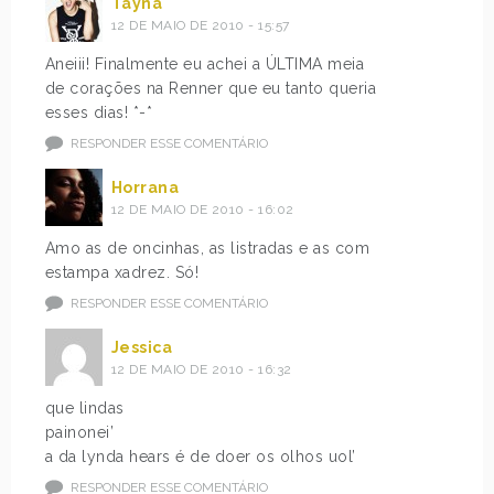
Tayná
12 DE MAIO DE 2010 - 15:57
Aneiii! Finalmente eu achei a ÚLTIMA meia
de corações na Renner que eu tanto queria
esses dias! *-*
RESPONDER ESSE COMENTÁRIO
Horrana
12 DE MAIO DE 2010 - 16:02
Amo as de oncinhas, as listradas e as com
estampa xadrez. Só!
RESPONDER ESSE COMENTÁRIO
Jessica
12 DE MAIO DE 2010 - 16:32
que lindas
painonei’
a da lynda hears é de doer os olhos uol’
RESPONDER ESSE COMENTÁRIO