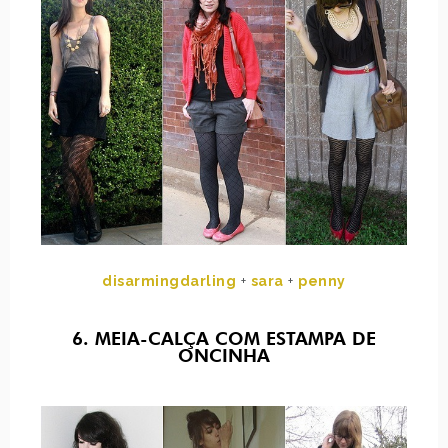
disarmingdarling
+
sara
+
penny
6. MEIA-CALÇA COM ESTAMPA DE
ONCINHA