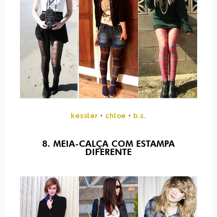
kessler
+
chloe
+
b.s.
8. MEIA-CALÇA COM ESTAMPA
DIFERENTE