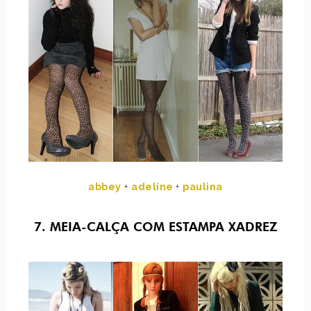
abbey
+
adeline
+
paulina
7. MEIA-CALÇA COM ESTAMPA XADREZ