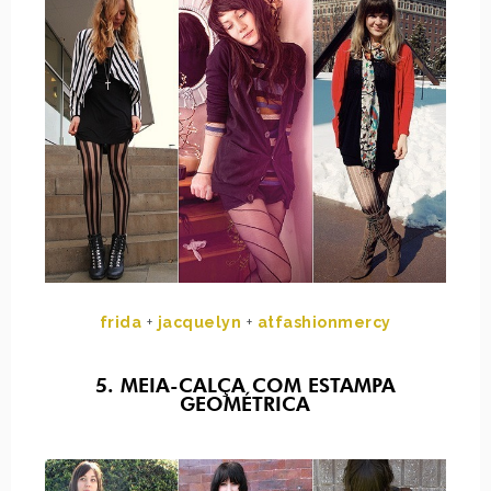
frida
+
jacquelyn
+
atfashionmercy
5. MEIA-CALÇA COM ESTAMPA
GEOMÉTRICA