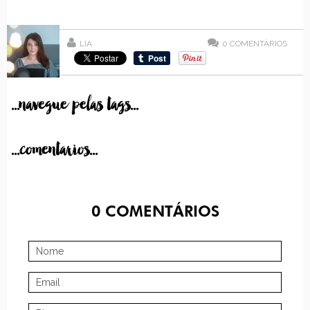
LIA
0
COMENTÁRIOS
...navegue pelas tags...
...comentarios...
0
COMENTÁRIOS