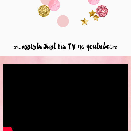
8
assista Just Lia TV no youtube
9