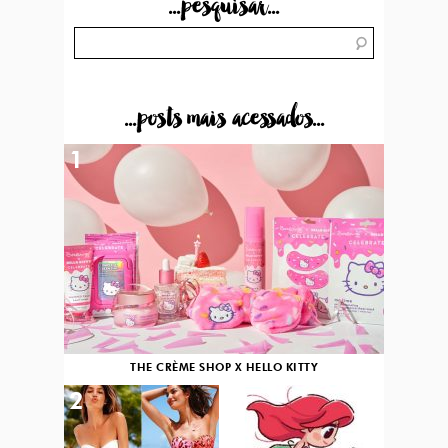
...pesquisar...
...posts mais acessados...
1
THE CRÈME SHOP X HELLO KITTY
2
3