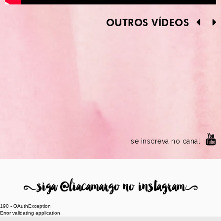
OUTROS VÍDEOS
se inscreva no canal
8
siga @liacamargo no instagram
9
190 - OAuthException
Error validating application