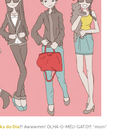
ks do Dia
!!! Awwwmm! OLHA-O-MEU-GATO!!! *morri*