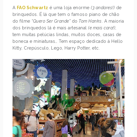
A
FAO Schwartz
é uma loja enorme
(3 andares!)
de
brinquedos. É lá que tem o famoso piano de chão
do filme
“Quero Ser Grande”
do
Tom Hanks
. A maioria
dos brinquedos lá é mais artesanal
(e mais cara!)
,
tem muitas pelúcias lindas, muitos doces, casas de
boneca e miniaturas… Tem espaço dedicado à Hello
Kitty, Crepúsculo, Lego, Harry Potter, etc.