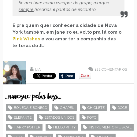
Se não tiver como escapar do grupo, marque
sempre
horários e pontos de encontro.
E pra quem quer conhecer a cidade de Nova
York também, em janeiro eu volto pra lá com o
Pink Wishes
e vou amar ter a companhia das
leitoras do JL!
LIA
122
COMENTÁRIOS
...navegue pelas tags...
BONECA E BONECO
CHAPÉU
CHICLETE
DOCE
ELEFANTE
ESTADOS UNIDOS
FOFO
HARRY POTTER
HELLO KITTY
INSTRUMENTO MUSICAL
LOJA
MACACO
MINIATURA
MUPPETS