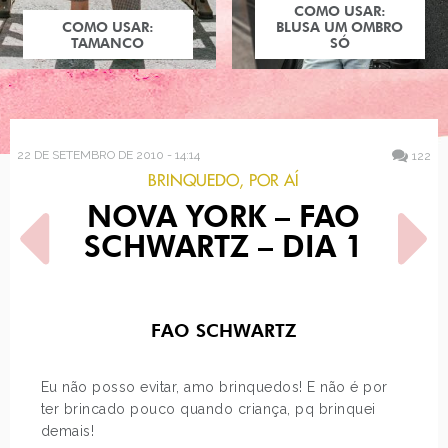
COMO USAR:
COMO USAR:
BLUSA UM OMBRO
TAMANCO
SÓ
22 DE SETEMBRO DE 2010 - 14:14
122
BRINQUEDO
,
POR AÍ
NOVA YORK – FAO
SCHWARTZ – DIA 1
FAO SCHWARTZ
POST ANTERIOR
PRÓXIMO POST
COMO USAR: SHORT JEANS
NOVA YORK - TIMES
SQUARE - DIA 1
Eu não posso evitar, amo brinquedos! E não é por
ter brincado pouco quando criança, pq brinquei
demais!