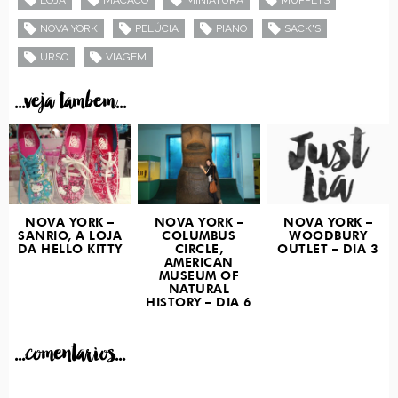
NOVA YORK
PELÚCIA
PIANO
SACK'S
URSO
VIAGEM
...veja tambem...
NOVA YORK –
NOVA YORK –
NOVA YORK –
SANRIO, A LOJA
COLUMBUS
WOODBURY
DA HELLO KITTY
CIRCLE,
OUTLET – DIA 3
AMERICAN
MUSEUM OF
NATURAL
HISTORY – DIA 6
...comentarios...