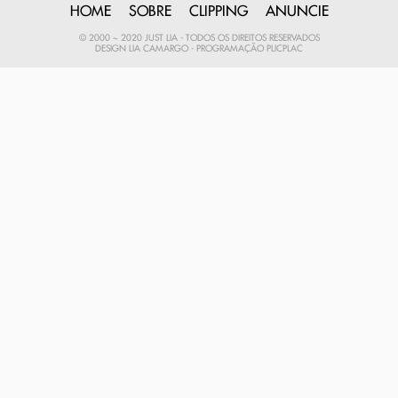
HOME
SOBRE
CLIPPING
ANUNCIE
© 2000 ~ 2020 JUST LIA - TODOS OS DIREITOS RESERVADOS
DESIGN
LIA CAMARGO
- PROGRAMAÇÃO
PLICPLAC