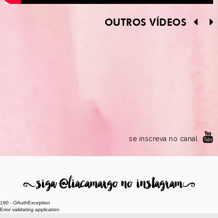
OUTROS VÍDEOS
se inscreva no canal
8
siga @liacamargo no instagram
9
190 - OAuthException
Error validating application