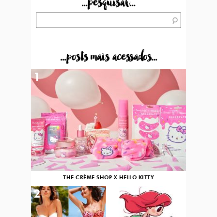
...pesquisar...
...posts mais acessados...
1
THE CRÈME SHOP X HELLO KITTY
2
3