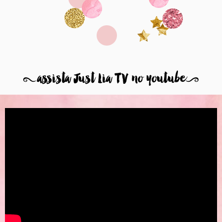
8
assista Just Lia TV no youtube
9