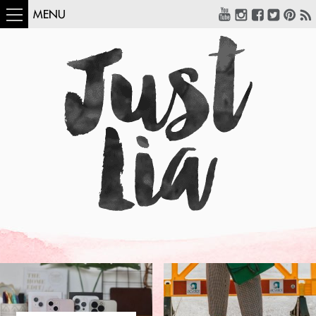
MENU
COMO USAR:
BLUSA UM OMBRO
SÓ