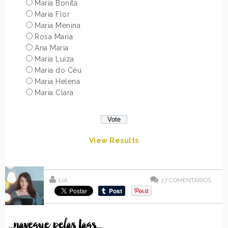
Maria Bonita
Maria Flor
Maria Menina
Rosa Maria
Ana Maria
Maria Luiza
Maria do Céu
Maria Helena
Maria Clara
View Results
LIA
27
COMENTÁRIOS
...navegue pelas tags...