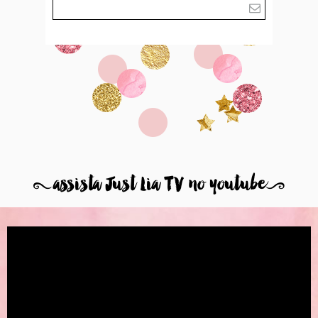
8
assista Just Lia TV no youtube
9