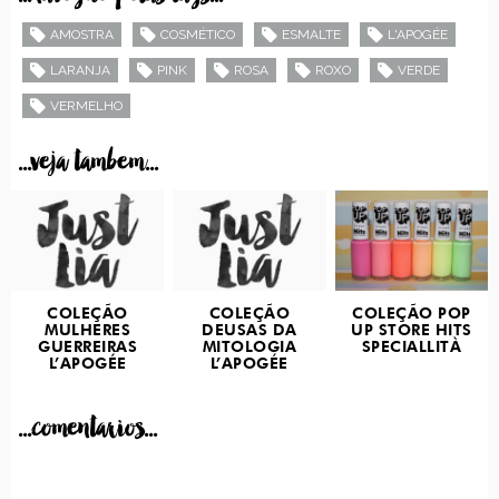
AMOSTRA
COSMÉTICO
ESMALTE
L'APOGÉE
LARANJA
PINK
ROSA
ROXO
VERDE
VERMELHO
...veja tambem...
COLEÇÃO
COLEÇÃO
COLEÇÃO POP
MULHERES
DEUSAS DA
UP STORE HITS
GUERREIRAS
MITOLOGIA
SPECIALLITÀ
L’APOGÉE
L’APOGÉE
...comentarios...