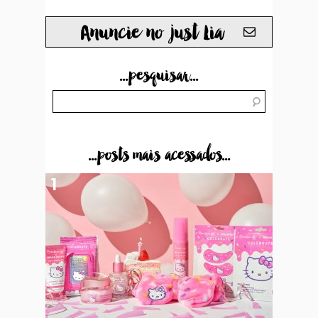
Anuncie no just Lia
...pesquisar...
...posts mais acessados...
1