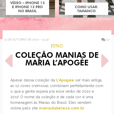
COMO USAR:
COMO USAR:
BLUSA UM OMBRO
TAMANCO
SÓ
11 DE OUTUBRO DE 2010 - 15:30
27
ESTILO
COLEÇÃO MANIAS DE
MARIA L’APOGÉE
Apesar dessa coleção da
L’Apogée
ser mais antiga,
as 12 cores cremosas combinam perfeitamente com
POST ANTERIOR
PRÓXIMO POST
o que a gente espera pra esse verão de 2010 e
COLEÇÃO DEUSAS DA
COLEÇÃO MULHERES
MITOLOGIA L'APOGÉE
GUERREIRAS L'APOGÉE
2011! O nome da coleção e de cada cor é uma
homenagem às Marias do Brasil. Eles vendem
online pelo site
maniadabeleza.com.br
.