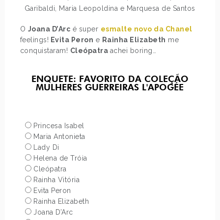
Garibaldi, Maria Leopoldina e Marquesa de Santos
O
Joana D’Arc
é super
esmalte novo da Chanel
feelings!
Evita Peron
e
Rainha Elizabeth
me
conquistaram!
Cleópatra
achei boring…
ENQUETE: FAVORITO DA COLEÇÃO
MULHERES GUERREIRAS L'APOGÉE
Princesa Isabel
Maria Antonieta
Lady Di
Helena de Tróia
Cleópatra
Rainha Vitória
Evita Peron
Rainha Elizabeth
Joana D’Arc