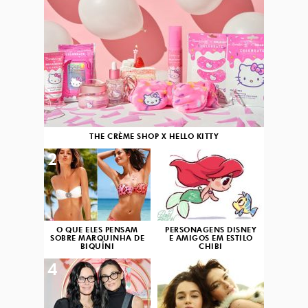
THE CRÈME SHOP X HELLO KITTY
2
3
O QUE ELES PENSAM
PERSONAGENS DISNEY
SOBRE MARQUINHA DE
E AMIGOS EM ESTILO
BIQUÍNI
CHIBI
4
5