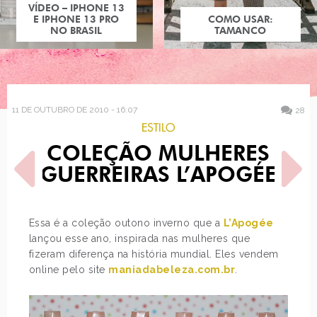
COMO USAR:
COMO USAR:
BLUSA UM OMBRO
TAMANCO
SÓ
11 DE OUTUBRO DE 2010 - 16:07
28
ESTILO
COLEÇÃO MULHERES
GUERREIRAS L’APOGÉE
Essa é a coleção outono inverno que a
L’Apogée
lançou esse ano, inspirada nas mulheres que
POST ANTERIOR
PRÓXIMO POST
fizeram diferença na história mundial. Eles vendem
COLEÇÃO MANIAS DE
NOVA YORK -
MARIA L'APOGÉE
ALIMENTAÇÃO
online pelo site
maniadabeleza.com.br
.