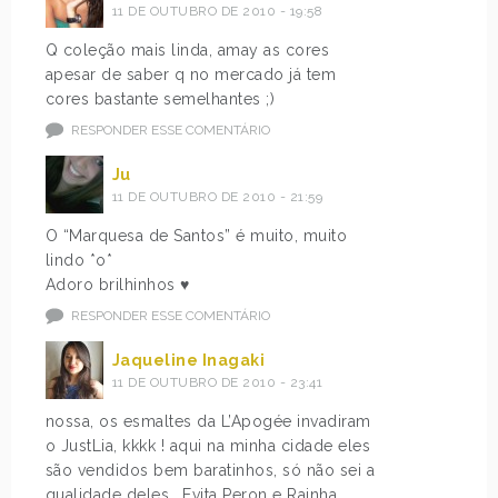
11 DE OUTUBRO DE 2010 - 19:58
Q coleção mais linda, amay as cores
apesar de saber q no mercado já tem
cores bastante semelhantes ;)
RESPONDER ESSE COMENTÁRIO
Ju
11 DE OUTUBRO DE 2010 - 21:59
O “Marquesa de Santos” é muito, muito
lindo *o*
Adoro brilhinhos ♥
RESPONDER ESSE COMENTÁRIO
Jaqueline Inagaki
11 DE OUTUBRO DE 2010 - 23:41
nossa, os esmaltes da L’Apogée invadiram
o JustLia, kkkk ! aqui na minha cidade eles
são vendidos bem baratinhos, só não sei a
qualidade deles… Evita Peron e Rainha