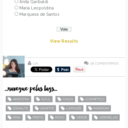
Anita Garibaldi
Maria Leopoldina
Marquesa de Santos
View Results
LIA
28
COMENTÁRIOS
...navegue pelas tags...
AMOSTRA
AZUL
CINZA
COSMÉTICO
ESMALTE
GRAFITE
L'APOGÉE
MARROM
PINK
PRETO
ROXO
VERDE
VERMELHO