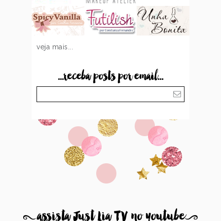
veja mais...
...receba posts por email...
8
assista Just Lia TV no youtube
9