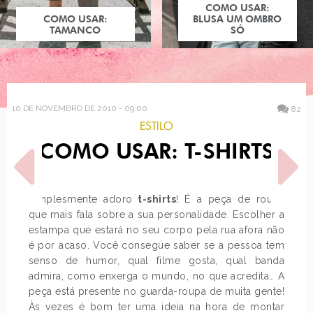
COMO USAR:
COMO USAR:
BLUSA UM OMBRO
TAMANCO
SÓ
10 DE NOVEMBRO DE 2010 - 09:00
82
ESTILO
COMO USAR: T-SHIRTS
Simplesmente adoro
t-shirts
! É a peça de roupa
que mais fala sobre a sua personalidade. Escolher a
estampa que estará no seu corpo pela rua afora não
POST ANTERIOR
PRÓXIMO POST
é por acaso. Você consegue saber se a pessoa tem
GAROTAS DISNEY VERSÃO
SEBASTIEN FERAUT
senso de humor, qual filme gosta, qual banda
KOKESHI
admira, como enxerga o mundo, no que acredita… A
peça está presente no guarda-roupa de muita gente!
Às vezes é bom ter uma ideia na hora de montar