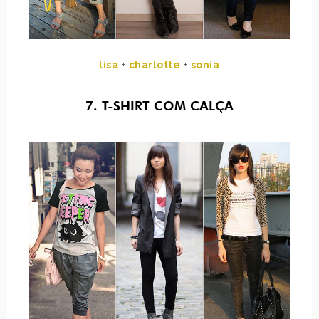
lisa
+
charlotte
+
sonia
7. T-SHIRT COM CALÇA