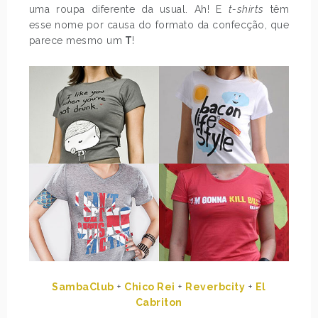
uma roupa diferente da usual. Ah! E
t-shirts
têm
esse nome por causa do formato da confecção, que
parece mesmo um
T
!
SambaClub
+
Chico Rei
+
Reverbcity
+
El
Cabriton