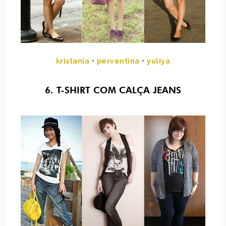
kristania
+
perventina
+
yuliya
6. T-SHIRT COM CALÇA JEANS