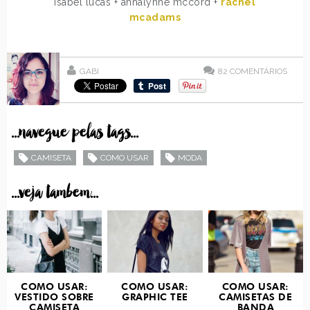
isabel lucas + annalynne mccord +
rachel
mcadams
GABI
82
COMENTÁRIOS
...navegue pelas tags...
CAMISETA
COMO USAR
MODA
...veja tambem...
COMO USAR:
COMO USAR:
COMO USAR:
VESTIDO SOBRE
GRAPHIC TEE
CAMISETAS DE
CAMISETA
BANDA