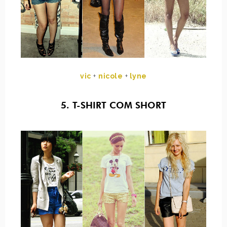
vic
+
nicole
+
lyne
5. T-SHIRT COM SHORT