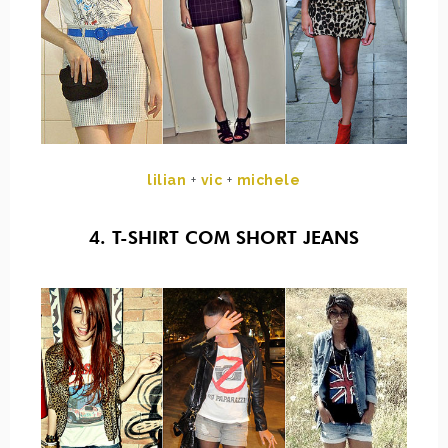
lilian
+
vic
+
michele
4. T-SHIRT COM SHORT JEANS