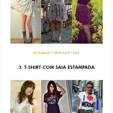
la hanza
+
libertad
+
lea
3. T-SHIRT COM SAIA ESTAMPADA