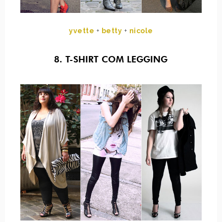
yvette
+
betty
+
nicole
8. T-SHIRT COM LEGGING