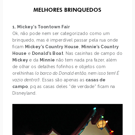
MELHORES BRINQUEDOS
1. Mickey’s Toontown Fair
Ok, não pode nem ser categorizado como um
brinquedo, mas é imperdível passar pela rua onde
ficam
Mickey’s Country House
,
Minnie’s Country
House
e
Donald’s Boat
. Nas casinhas de campo do
Mickey
e da
Minnie
não tem nada pra fazer, além
de olhar os detalhes fofinhos e objetos com
orelhinhas
(o barco do Donald então, nem isso tem! É
vazio dentro!)
. Essas são apenas as
casas de
campo
, pq as casas deles “de verdade” ficam na
Disneyland.