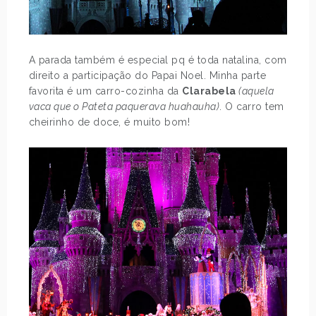
A parada também é especial pq é toda natalina, com
direito a participação do Papai Noel. Minha parte
favorita é um carro-cozinha da
Clarabela
(aquela
vaca que o Pateta paquerava huahauha)
. O carro tem
cheirinho de doce, é muito bom!