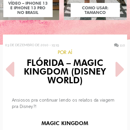
COMO USAR:
TAMANCO
03 DE DEZEMBRO DE 2010 - 15:15
110
POR AÍ
FLÓRIDA – MAGIC
KINGDOM (DISNEY
WORLD)
POST ANTERIOR
PRÓXIMO POST
Ansiosos pra continuar lendo os relatos da viagem
ESTILO: NATALIE PORTMAN
O QUE ELES PENSAM
pra Disney?!
SOBRE RELÓGIO DE PULSO
MAGIC KINGDOM