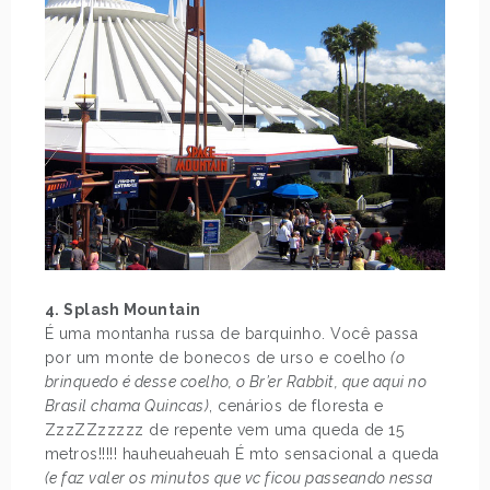
4. Splash Mountain
É uma montanha russa de barquinho. Você passa
por um monte de bonecos de urso e coelho
(o
brinquedo é desse coelho, o Br’er Rabbit, que aqui no
Brasil chama Quincas)
, cenários de floresta e
ZzzZZzzzzz de repente vem uma queda de 15
metros!!!!! hauheuaheuah É mto sensacional a queda
(e faz valer os minutos que vc ficou passeando nessa