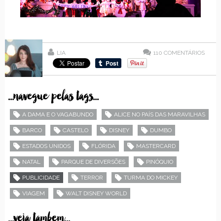
LIA
110
COMENTÁRIOS
...navegue pelas tags...
A DAMA E O VAGABUNDO
ALICE NO PAÍS DAS MARAVILHAS
BARCO
CASTELO
DISNEY
DUMBO
ESTADOS UNIDOS
FLÓRIDA
MASTERCARD
NATAL
PARQUE DE DIVERSÕES
PINÓQUIO
PUBLICIDADE
TERROR
TURMA DO MICKEY
VIAGEM
WALT DISNEY WORLD
...veja tambem...