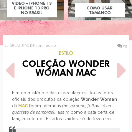
COMO USAR:
TAMANCO
12 DE JANEIRO DE 2011 - 20:00
65
ESTILO
COLEÇÃO WONDER
WOMAN MAC
Fim do mistério e das especulações! Todas fotos
oficiais dos produtos da coleção
Wonder Woman
POST ANTERIOR
PRÓXIMO POST
da
MAC
foram liberadas
(na verdade, faltou só um
COMO USAR: ESPADRILHA
BOLETA
quarteto de sombras!)
, assim como a data certa de
lançamento nos Estados Unidos: 10 de fevereiro.