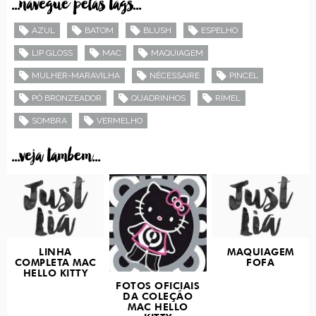
...navegue pelas tags...
AZUL
BATOM
BLUSH
ESPELHO
LIP GLOSS
MAC
MAQUIAGEM
MULHER-MARAVILHA
NÉCESSAIRE
PINCEL
PÓ BRONZEADOR
QUADRINHOS
RÍMEL
SOMBRA
VERMELHO
...veja tambem...
LINHA
MAQUIAGEM
COMPLETA MAC
FOFA
HELLO KITTY
FOTOS OFICIAIS
DA COLEÇÃO
MAC HELLO