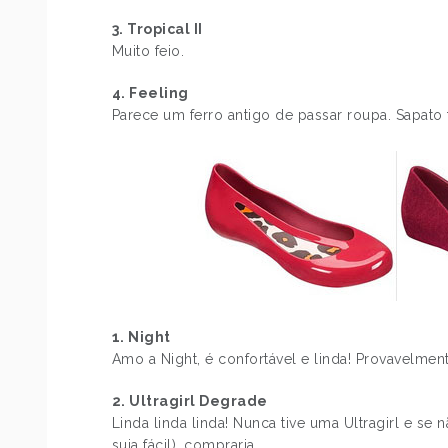
3. Tropical II
Muito feio.
4. Feeling
Parece um ferro antigo de passar roupa. Sapato 
1. Night
Amo a Night, é confortável e linda! Provavelment
2. Ultragirl Degrade
Linda linda linda! Nunca tive uma Ultragirl e s
suja fácil), compraria.