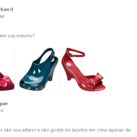
ion II
aa!
guém usa mesmo?
aper
o.
s não vou aderir) e não gostei do lacinho em cima (apesar de