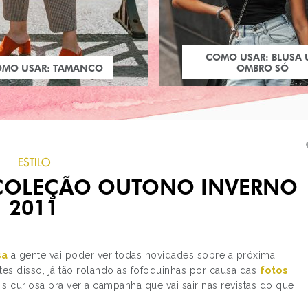
COMO USAR: BLUSA
OMO USAR: TAMANCO
OMBRO SÓ
ESTILO
, COLEÇÃO OUTONO INVERNO
2011
sa
a gente vai poder ver todas novidades sobre a próxima
es disso, já tão rolando as fofoquinhas por causa das
fotos
PRÓXIMO POST
is curiosa pra ver a campanha que vai sair nas revistas do que
COMEÇOU O SPFW!