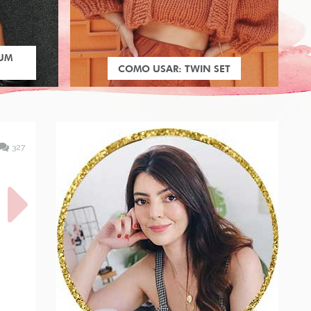
 UM
COMO USAR: TWIN SET
327