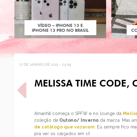
VÍDEO – IPHONE 13 E
IPHONE 13 PRO NO BRASIL
C
27 DE JANEIRO DE 2011 - 23:09
MELISSA TIME CODE
Amanhã começa o SPFW e no lounge da
Melis
coleção de
Outono/ Inverno
da marca. Mas ant
POST ANTERIOR
de catálogo que vazaram
. Eu sempre fico ma
ANA GABRIELA GOÉS
pra ver os calçados em si!