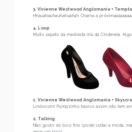
3. Vivienne Westwood Anglomania + Temptat
Hhauahauhauhahuahah Chama a próximaaaaaaaa
4. Loop
Muito sapato da madrasta má da Cinderela. Al
1. Vivienne Westwood Anglomania + Skyscr
Lindooom! Pumpzinho básico assim não tem err
2. Talking
Não gosto do bico fino (pode voltar a moda, ma
amar um laço).