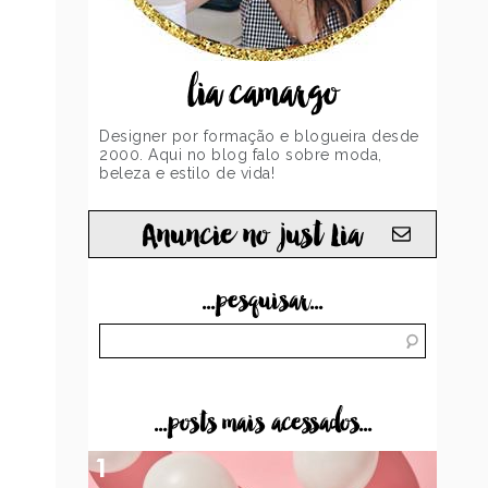
lia camargo
Designer por formação e blogueira desde
2000. Aqui no blog falo sobre moda,
beleza e estilo de vida!
Anuncie no just Lia
...pesquisar...
...posts mais acessados...
1