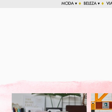
MODA ▾
BELEZA ▾
VI