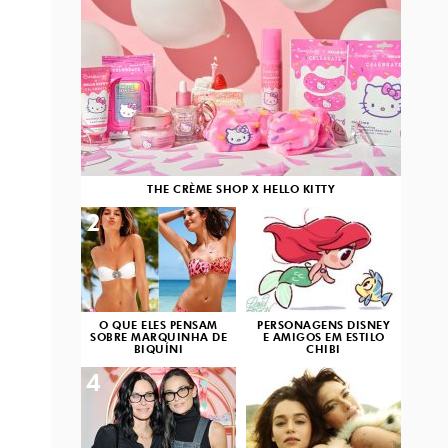
THE CRÈME SHOP X HELLO KITTY
2
3
O QUE ELES PENSAM
PERSONAGENS DISNEY
SOBRE MARQUINHA DE
E AMIGOS EM ESTILO
BIQUÍNI
CHIBI
4
5