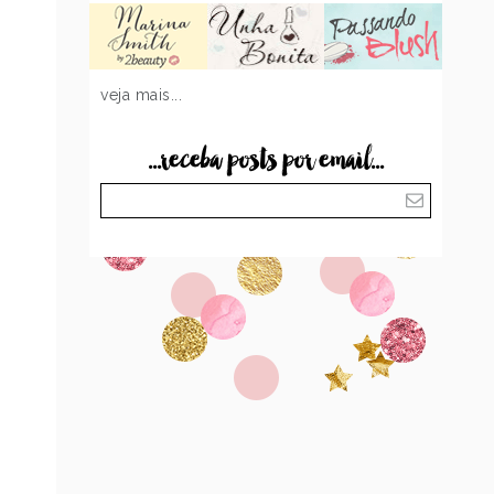
veja mais...
...receba posts por email...